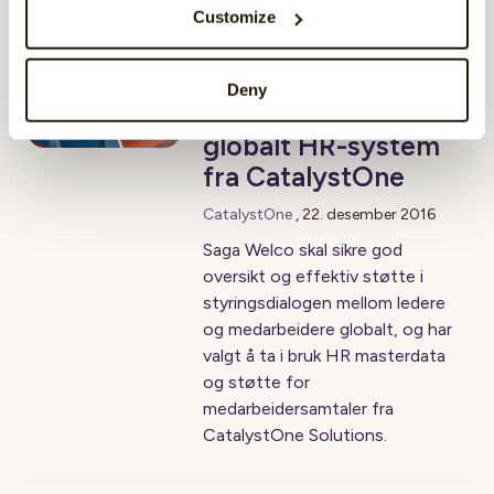
Customize
Saga Welco
Deny
implementerte
globalt HR-system
fra CatalystOne
CatalystOne
,
22. desember 2016
Saga Welco skal sikre god
oversikt og effektiv støtte i
styringsdialogen mellom ledere
og medarbeidere globalt, og har
valgt å ta i bruk HR masterdata
og støtte for
medarbeidersamtaler fra
CatalystOne Solutions.