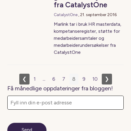
fra CatalystOne
CatalystOne
,
21. september 2016
Marlink tar i bruk HR masterdata,
kompetanseregister, støtte for
medarbeidersamtaler og
medarbeiderundersøkelser fra
CatalystOne
❮
1
...
6
7
8
9
10
❯
Få månedlige oppdateringer fra bloggen!