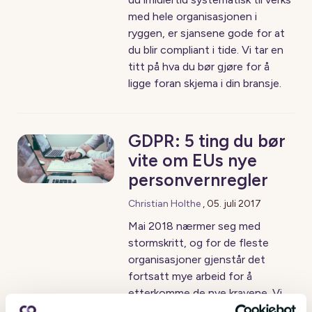
med hele organisasjonen i
ryggen, er sjansene gode for at
du blir compliant i tide. Vi tar en
titt på hva du bør gjøre for å
ligge foran skjema i din bransje.
GDPR: 5 ting du bør
vite om EUs nye
personvernregler
Christian Holthe
,
05. juli 2017
Mai 2018 nærmer seg med
stormskritt, og for de fleste
organisasjoner gjenstår det
fortsatt mye arbeid for å
etterkomme de nye kravene. Vi
tar en titt på 5 ting som du bør