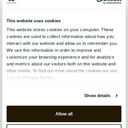
vite om GDPR.
This website uses cookies
Borregaard velger
This website stores cookies on your computer. These
HR-system fra
cookies are used to collect information about how you
interact with our website and allow us to remember you.
CatalystOne
We use this information in order to improve and
CatalystOne
,
07. februar 2017
customize your browsing experience and for analytics
and metrics about our visitors both on this website and
Automatisering og
other media. To find out more about the cookies we use,
effektivisering av
see our
Privacy Policy
.
produksjonsprosessene har
stått høyt på agendaen hos
Borregaard som har investert
Show details
stort i dette arbeidet. Nå står
effektivisering og digitalisering av
ledelsesprosessene for tur.
Allow all
Borregaard valgte HR-system fra
CatalystOne til dette.