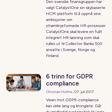
Den svenske finansgruppen har
valgt CatalystOne sin skybaserte
HCM-platform til å oppnå sine
ambisjoner om
strømlinjeformede HR-prosesser
CatalystOne skal levere en fullt
integrert HR-løsning som skal
rulles ut til Collector Banks 500
ansatte i Sverige, Norge og
Finland.
6 trinn for GDPR
compliance
Christian Holthe
,
07. juli 2017
Veien mot GDPR-compliance
kan virke lang og kronglete. Går
du imidlertid systematisk til verks