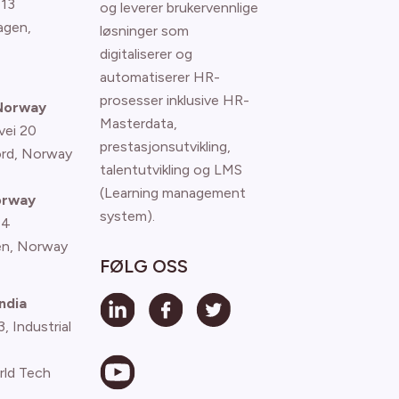
 13
og leverer brukervennlige
agen
,
løsninger som
digitaliserer og
automatiserer HR-
prosesser inklusive HR-
 Norway
Masterdata,
vei 20
prestasjonsutvikling,
ord, Norway
talentutvikling og LMS
(Learning management
orway
system).
 4
n, Norway
FØLG OSS
ndia
 Industrial
rld Tech