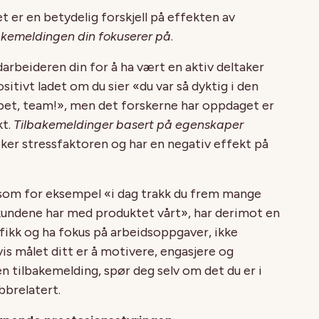
 er en betydelig forskjell på effekten av
akemeldingen din fokuserer på
.
darbeideren din for å ha vært en aktiv deltaker
itivt ladet om du sier «du var så dyktig i den
bet, team!», men det forskerne har oppdaget er
kt.
Tilbakemeldinger basert på egenskaper
øker stressfaktoren og har en negativ effekt på
om for eksempel «i dag trakk du frem mange
undene har med produktet vårt», har derimot en
ifikk og ha fokus på arbeidsoppgaver, ikke
is målet ditt er å motivere, engasjere og
en tilbakemelding, spør deg selv om det du er i
obbrelatert.