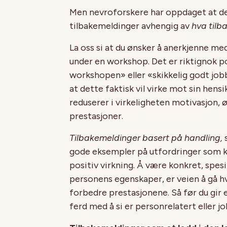
Men nevroforskere har oppdaget at det
tilbakemeldinger avhengig av
hva tilb
La oss si at du ønsker å anerkjenne me
under en workshop. Det er riktignok pos
workshopen» eller «skikkelig godt job
at dette faktisk vil virke mot sin hensi
reduserer i virkeligheten motivasjon, 
prestasjoner.
Tilbakemeldinger basert på handling,
s
gode eksempler på utfordringer som k
positiv virkning. Å være konkret, spes
personens egenskaper, er veien å gå hv
forbedre prestasjonene. Så før du gir 
ferd med å si er personrelatert eller j