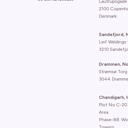
Lautrupsgade
2100 Copenh
Denmark
Sandefjord,
Leif Weldings 
3210 Sandefj
Drammen, N
Strømsø Torg
3044 Dramme
Chandigarh, I
Plot No C-203,
Area.
Phase-8B. Wo
Towers