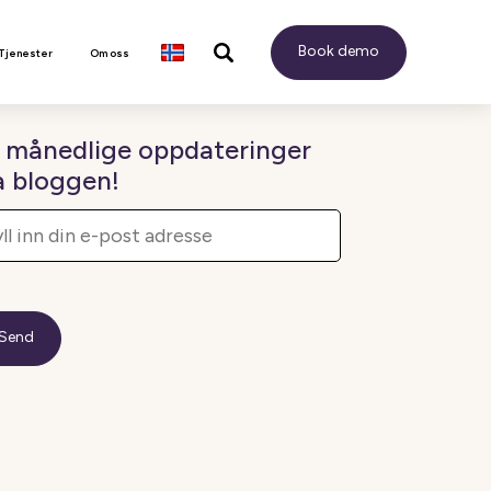
Book demo
 Tjenester
Om oss
 månedlige oppdateringer
a bloggen!