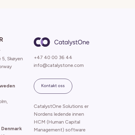
R
y
+47 40 00 36 44
é 5, Skøyen
info@catalystone.com
orway
Sweden
Kontakt oss
olm,
CatalystOne Solutions er
Nordens ledende innen
HCM (Human Capital
 Denmark
Management) software