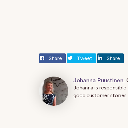
Share
Tweet
Share
Johanna Puustinen
,
Johanna is responsible 
good customer stories 