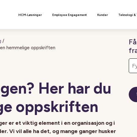
n
HCM-Løsninger
Employee Engagement
Kunder
Teknologi &
Få
g
/
den hemmelige oppskriften
fr
ngen? Her har du
e oppskriften
er er et viktig element i en organisasjon og i
r. Vi vil alle ha det, og mange ganger husker