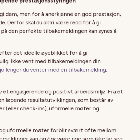
løpende prestasjonsstyringen
å gi dem, men for å anerkjenne en god prestasjon,
e. Derfor skal du aldri være redd for å gi
 på den perfekte tilbakemeldingen kan synes å
ter det ideelle øyeblikket for å gi
lig. Ikke vent med tilbakemeldingen din.
jo lenger du venter med en tilbakemelding,
 et engasjerende og positivt arbeidsmiljø. Fra et
en løpende resultatutviklingen, som består av
 (eller check-ins), uformelle møter og
og uformelle møter forblir svært ofte mellom
kemeldinger kan og
bør
være noe som ikke lar seg