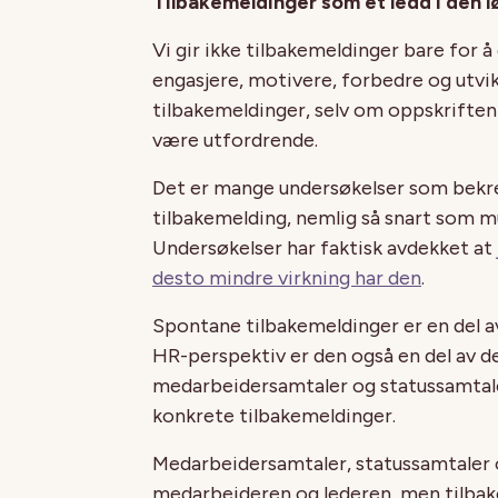
Tilbakemeldinger som et ledd i den 
Vi gir ikke tilbakemeldinger bare for 
engasjere, motivere, forbedre og utvikl
tilbakemeldinger, selv om oppskriften
være utfordrende.
Det er mange undersøkelser som bekref
tilbakemelding, nemlig så snart som mu
Undersøkelser har faktisk avdekket at
desto mindre virkning har den
.
Spontane tilbakemeldinger er en del av
HR-perspektiv er den også en del av d
medarbeidersamtaler og statussamtaler
konkrete tilbakemeldinger.
Medarbeidersamtaler, statussamtaler 
medarbeideren og lederen, men tilba