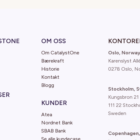
STONE
OM OSS
KONTORE
Om CatalystOne
Oslo, Norwa
Bærekraft
Karenslyst All
Historie
0278 Oslo, N
Kontakt
Blogg
Stockholm, 
SER
Kungsbron 21
KUNDER
111 22 Stockh
Sweden
Atea
Nordnet Bank
SBAB Bank
Copenhagen,
Se alle kundecase