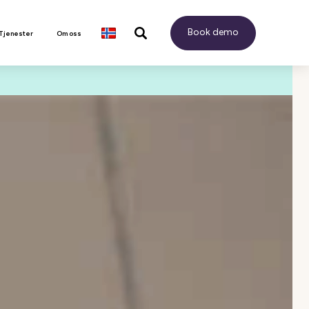
Book demo
 Tjenester
Om oss