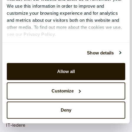
We use this information in order to improve and
Sikkerhet
customize your browsing experience and for analytics
Integrasjoner
and metrics about our visitors both on this website and
other media. To find out more about the cookies we use,
Software as a Service (SaaS)
see our
Privacy Policy
.
Skybaserte tjenester og arkitektur
Show details
Produktutvikling og innovasjon
Allow all
CATALYSTONE FOR
Customize
Ledelsen
Deny
HR-ledere
IT-ledere