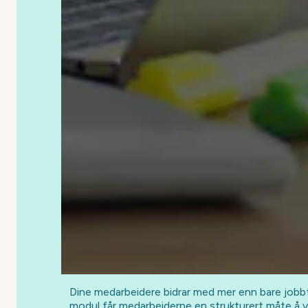
Dine medarbeidere bidrar med mer enn bare jobb
modul får medarbeiderne en strukturert måte å vi