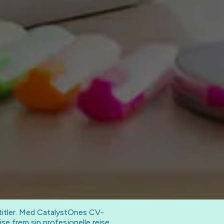
titler. Med CatalystOnes CV-
se frem sin profesjonelle reise