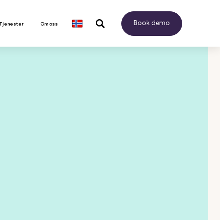
Book demo
 Tjenester
Om oss