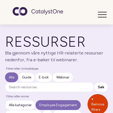
Toggle
RESSURSER
Bla gjennom våre nyttige HR-relaterte ressurser
nedenfor, fra e-bøker til webinarer.
Filtrer etter innholdstype:
Alle
Guide
E-bok
Webinar
Søk
Søk
Filtrer etter emne:
×
Remove
Alle kategorier
Employee Engagement
filters