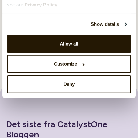
see our
Privacy Policy
.
Se webinaret
›
Show details
Last inn flere
Allow all
Customize
Deny
Det siste fra CatalystOne
Bloggen