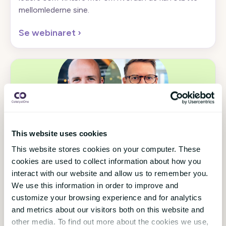
mellomlederne sine.
Se webinaret
›
This website uses cookies
11 oktober 2025
AI
This website stores cookies on your computer. These
Slik kommer du i gang med KI-verktøy og
cookies are used to collect information about how you
jobber smartere
interact with our website and allow us to remember you.
We use this information in order to improve and
Dette webinaret forenkler prosessen med å velge
customize your browsing experience and for analytics
KI-verktøy og leder deg gjennom jungelen av
and metrics about our visitors both on this website and
alternativer mot de mest effektive KI-løsningene
other media. To find out more about the cookies we use,
for HR.