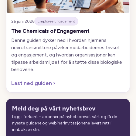
26 juni 2026
Employee Engagement
The Chemicals of Engagement
Denne guiden dykker ned i hvordan hjernens
nevrotransmittere påvirker medarbeidernes trivsel
og engasjement, og hvordan organisasjoner kan
tilpasse arbeidsmiljøet for å støtte disse biologiske
behovene.
Last ned guiden
›
Meld deg på vårt nyhetsbrev
Ligg i forkant – abonner på nyhetsbrevet vårt og få de
nyeste guidene og webinarinvitasjonene levert rett i
innboksen din.