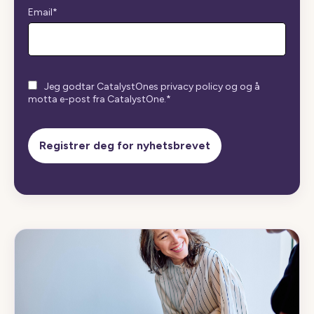
Email
*
Jeg godtar CatalystOnes privacy policy og og å
motta e-post fra CatalystOne.
*