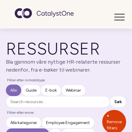
Toggle
RESSURSER
Bla gjennom våre nyttige HR-relaterte ressurser
nedenfor, fra e-bøker til webinarer.
Filtrer etter innholdstype:
Alle
Guide
E-bok
Webinar
Søk
Søk
Filtrer etter emne:
×
Remove
Alle kategorier
Employee Engagement
filters