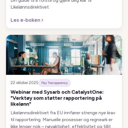
Din guide til å forstå og gjøre deg klar til
Likelønnsdirektivet
Les e-boken
›
22 oktober 2025
Pay Transparency
Webinar med Sysarb och CatalystOne:
"Verktøy som støtter rapportering på
likelønn"
Likelønnsdirektivet fra EU innfører strenge nye krav
til rapportering. Manuelle prosesser og regneark er
ikke lenger nok – nøyaktighet, effektivitet og tillit