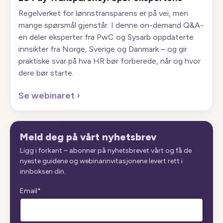
Regelverket for lønnstransparens er på vei, men
mange spørsmål gjenstår. I denne on-demand Q&A-
en deler eksperter fra PwC og Sysarb oppdaterte
innsikter fra Norge, Sverige og Danmark – og gir
praktiske svar på hva HR bør forberede, når og hvor
dere bør starte.
Se webinaret
›
Meld deg på vårt nyhetsbrev
Ligg i forkant – abonner på nyhetsbrevet vårt og få de
nyeste guidene og webinarinvitasjonene levert rett i
innboksen din.
Email
*