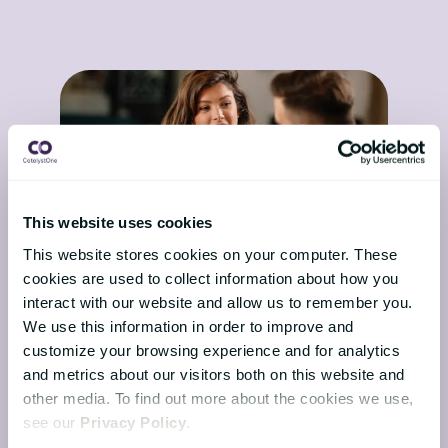
This website uses cookies
This website stores cookies on your computer. These
cookies are used to collect information about how you
Offentlig sektor i endring:
interact with our website and allow us to remember you.
Når HR blir et styringsverktøy
We use this information in order to improve and
customize your browsing experience and for analytics
05. mars 2026
and metrics about our visitors both on this website and
Offentlige virksomheter står i dag i et
other media. To find out more about the cookies we use,
tydelig krysspress. Kravene til
see our
Privacy Policy
.
dokumentasjon, åpenhet og