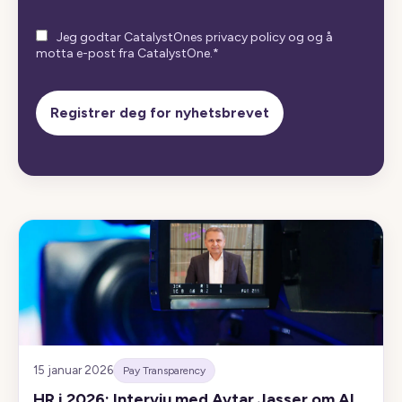
Jeg godtar CatalystOnes privacy policy og og å
motta e-post fra CatalystOne.
*
15 januar 2026
Pay Transparency
HR i 2026: Intervju med Avtar Jasser om AI