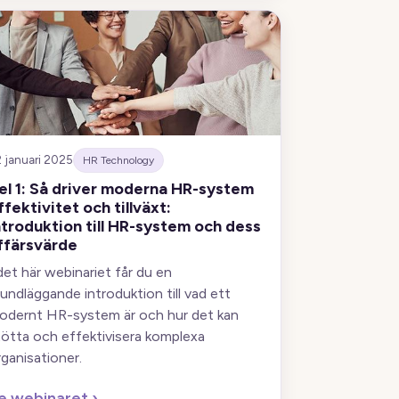
 januari 2025
HR Technology
el 1: Så driver moderna HR-system
ffektivitet och tillväxt:
ntroduktion till HR-system och dess
ffärsvärde
 det här webinariet får du en
rundläggande introduktion till vad ett
odernt HR-system är och hur det kan
tötta och effektivisera komplexa
rganisationer.
e webinaret
›