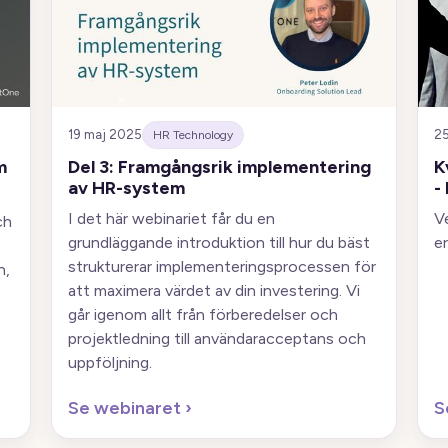
19 maj 2025
2
HR Technology
m
Del 3: Framgångsrik implementering
K
av HR-system
-
I det här webinariet får du en
V
ch
grundläggande introduktion till hur du bäst
e
strukturerar implementeringsprocessen för
n,
att maximera värdet av din investering. Vi
går igenom allt från förberedelser och
projektledning till användaracceptans och
uppföljning.
Se webinaret
›
S