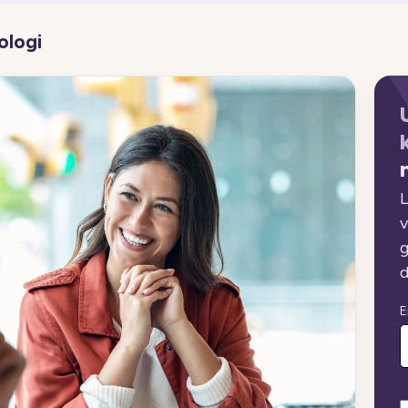
ologi
L
v
g
d
E