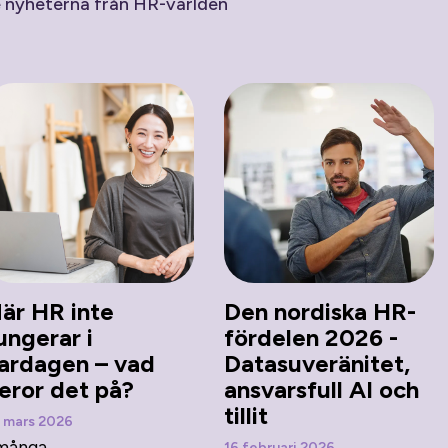
e nyheterna från HR-världen
är HR inte
Den nordiska HR-
ungerar i
fördelen 2026 -
ardagen – vad
Datasuveränitet,
eror det på?
ansvarsfull AI och
tillit
 mars 2026
 många
16 februari 2026