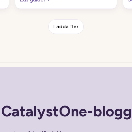
Ladda fler
n CatalystOne-blog