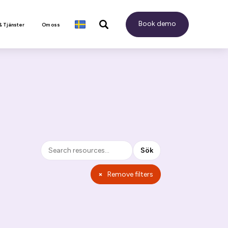
Book demo
& Tjänster
Om oss
Sök
Sök
×
Remove filters