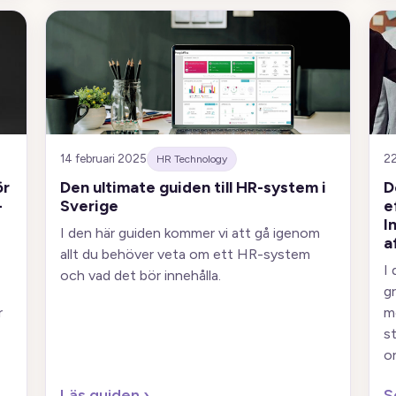
14 februari 2025
22
HR Technology
ör
Den ultimate guiden till HR-system i
D
-
Sverige
e
I
I den här guiden kommer vi att gå igenom
a
allt du behöver veta om ett HR-system
I
och vad det bör innehålla.
g
r
m
s
o
Läs guiden
›
S