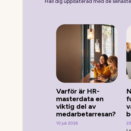
Håll dig uppdaterad med de senast
Varför är HR-
N
masterdata en
f
viktig del av
v
medarbetarresan?
b
10 juli 2026
23
I