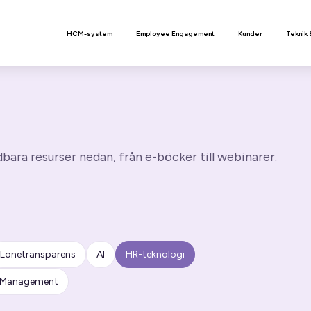
n
HCM-system
Employee Engagement
Kunder
Teknik 
ara resurser nedan, från e-böcker till webinarer.
Lönetransparens
AI
HR-teknologi
t Management