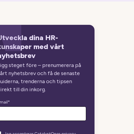
Utveckla dina HR-
kunskaper med vårt
nyhetsbrev
igg steget före – prenumerera på
årt nyhetsbrev och få de senaste
uiderna, trenderna och tipsen
irekt till din inkorg.
mail
*
Jag accepterar CatalystOnes privacy