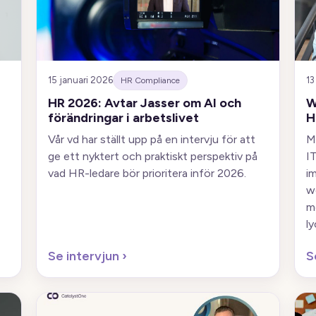
15 januari 2026
13
HR Compliance
HR 2026: Avtar Jasser om AI och
W
förändringar i arbetslivet
H
Vår vd har ställt upp på en intervju för att
M
ge ett nyktert och praktiskt perspektiv på
IT
vad HR-ledare bör prioritera inför 2026.
i
w
m
ly
Se intervjun
›
S