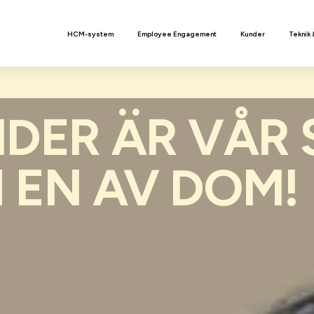
n
HCM-system
Employee Engagement
Kunder
Teknik 
DER ÄR VÅR 
 EN AV DOM!