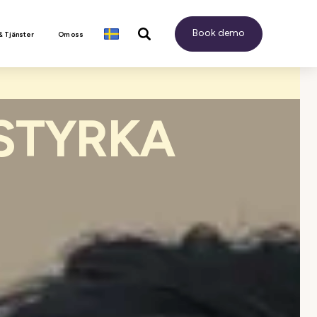
Book demo
& Tjänster
Om oss
STYRKA