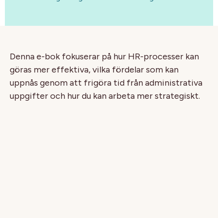
Denna e-bok fokuserar på hur HR-processer kan
göras mer effektiva, vilka fördelar som kan
uppnås genom att frigöra tid från administrativa
uppgifter och hur du kan arbeta mer strategiskt.
Här går vi igenom:
De 10 främsta anledningarna till att investera
i Human Capital
Hur teknologi och automatisering kan öka
produktiviteten - snabbt
Det bästa sättet att minska