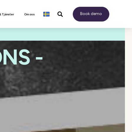
Book demo
& Tjänster
Om oss
NS -