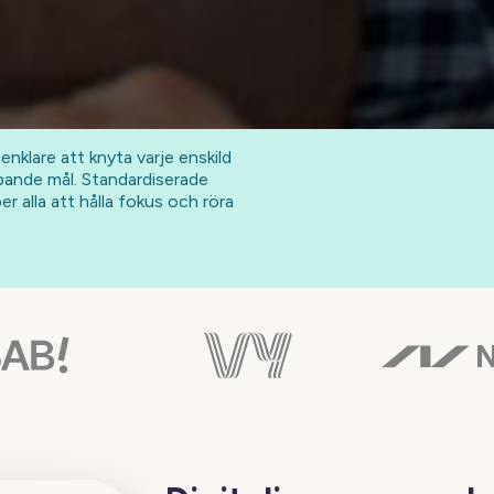
nklare att knyta varje enskild
ipande mål. Standardiserade
r alla att hålla fokus och röra