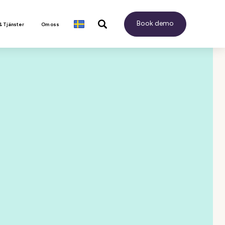
Book demo
& Tjänster
Om oss