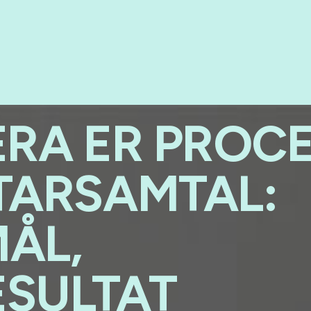
ERA ER PROC
TARSAMTAL:
MÅL,
ESULTAT