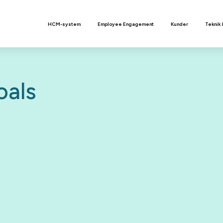
n
HCM-system
Employee Engagement
Kunder
Teknik 
oals