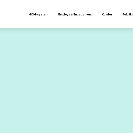
n
HCM-system
Employee Engagement
Kunder
Teknik 