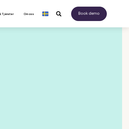
Book demo
& Tjänster
Om oss