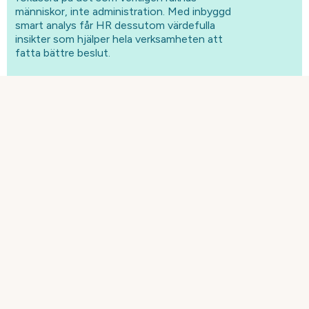
människor, inte administration. Med inbyggd
smart analys får HR dessutom värdefulla
insikter som hjälper hela verksamheten att
fatta bättre beslut.
Enkel och säker hantering av