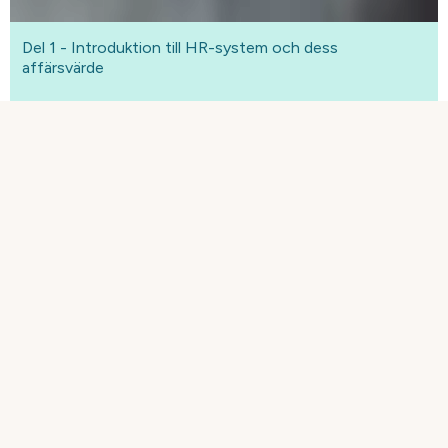
Del 1 - Introduktion till HR-system och dess
affärsvärde
HR-system och dess affärsvärde
Vad är ett HR-system och är det bara till för HR? I
det här webinariet får du en grundläggande
introduktion till vad ett modernt HR-system är
och hur det kan stötta och effektivisera
komplexa organisationer, inte bara HR-
avdelningen. Du får även med dig insikter kring de
affärsvärden det skapar för hela organisationen.
Våra experter kommer bland annat att gå igenom: