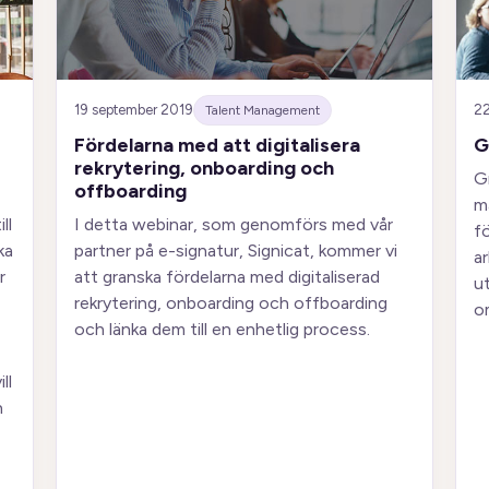
19 september 2019
22
Talent Management
Fördelarna med att digitalisera
G
rekrytering, onboarding och
G
offboarding
m
ll
I detta webinar, som genomförs med vår
f
ka
partner på e-signatur, Signicat, kommer vi
a
r
att granska fördelarna med digitaliserad
ut
rekrytering, onboarding och offboarding
o
och länka dem till en enhetlig process.
ll
h