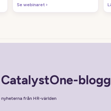
Se webinaret
›
L
n CatalystOne-blog
e nyheterna från HR-världen