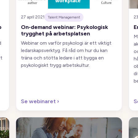
27 april 2021
23
Talent Management
p
On-demand webinar: Psykologisk
E
trygghet på arbetsplatsen
M
d
Webinar om varför psykologi är ett viktigt
ak
ledarskapsverktyg. Få råd om hur du kan
oc
t
träna och stötta ledare i att bygga en
h
psykologiskt trygg arbetskultur.
o
d
be
Se webinaret
›
S