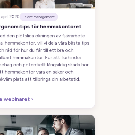
 april 2020
Talent Management
rgonomitips för hemmakontoret
ed den plötsliga ökningen av fjärrarbete
a. hemmakontor, vill vi dela våra bästa tips
h råd för hur du får till ett bra och
ållbart hemmakontor. För att förhindra
behag och potentiellt långsiktig skada bör
itt hemmakontor vara en säker och
kväm plats att tillbringa din arbetstid.
e webinaret
›