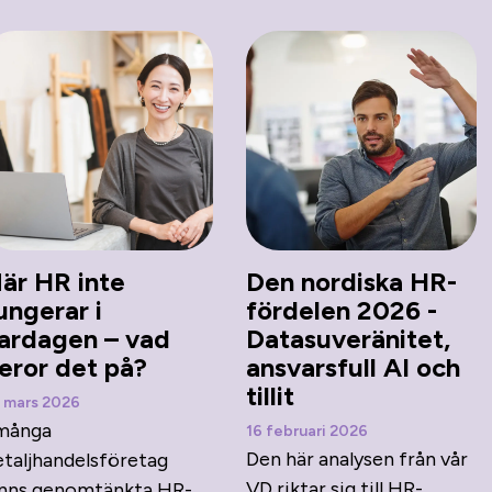
är HR inte
Den nordiska HR-
ungerar i
fördelen 2026 -
ardagen – vad
Datasuveränitet,
eror det på?
ansvarsfull AI och
tillit
 mars 2026
 många
16 februari 2026
Den här analysen från vår
etaljhandelsföretag
VD riktar sig till HR-
inns genomtänkta HR-