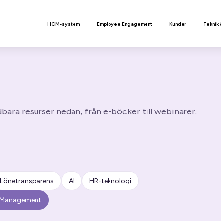
n
HCM-system
Employee Engagement
Kunder
Teknik 
ara resurser nedan, från e-böcker till webinarer.
Lönetransparens
AI
HR-teknologi
t Management