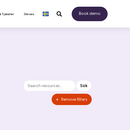
Book demo
& Tjänster
Om oss
Sök
Sök
×
Remove filters