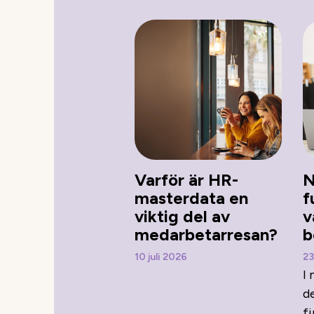
Varför är HR-
N
masterdata en
f
viktig del av
v
medarbetarresan?
b
10 juli 2026
23
I
d
f