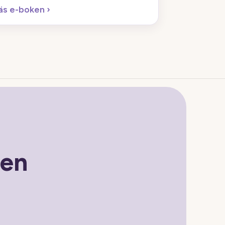
äs e-boken
›
gen