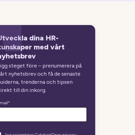
Utveckla dina HR-
kunskaper med vårt
nyhetsbrev
igg steget före – prenumerera på
årt nyhetsbrev och få de senaste
uiderna, trenderna och tipsen
irekt till din inkorg.
mail
*
Jag accepterar CatalystOnes privacy