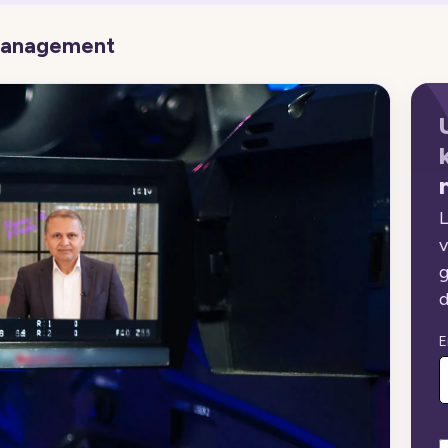
 Management
L
v
g
d
E