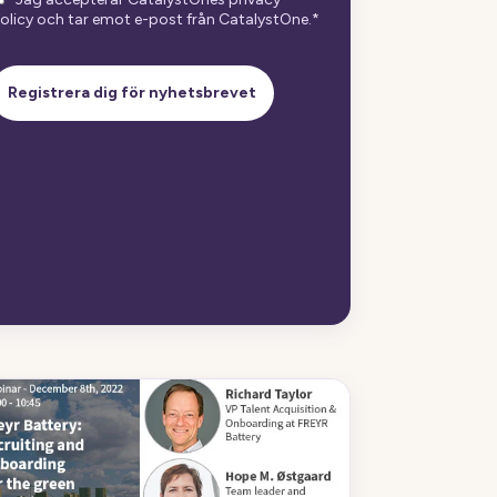
olicy och tar emot e-post från CatalystOne.
*