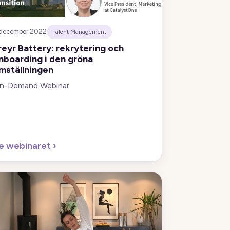
 december 2022
Talent Management
reyr Battery: rekrytering och
nboarding i den gröna
mställningen
n-Demand Webinar
e webinaret
›