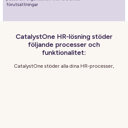
förutsättningar
CatalystOne HR-lösning stöder
följande processer och
funktionalitet:
CatalystOne stöder alla dina HR-processer,
från rekrytering till pension. En
moduldesign gör att du kan bygga ett
enhetlig HR-system med stöd för alla de
funktioner din organisation behöver, med
smidig generering av rapporter och
analyser.