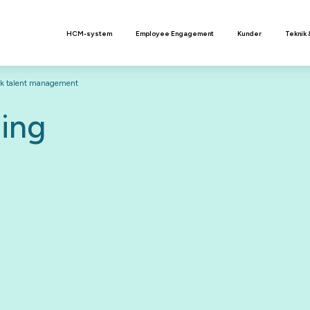
n
HCM-system
Employee Engagement
Kunder
Teknik 
isk talent management
ing