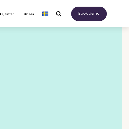
Book demo
& Tjänster
Om oss