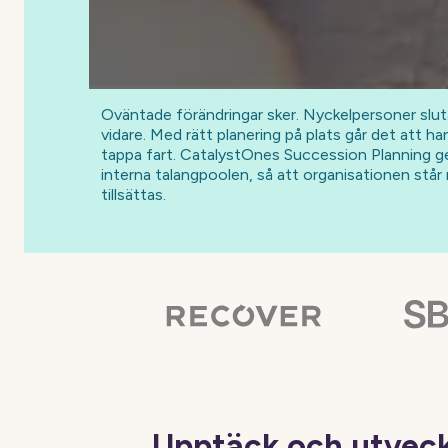
Oväntade förändringar sker. Nyckelpersoner slutar,
vidare. Med rätt planering på plats går det att h
tappa fart. CatalystOnes Succession Planning ger
interna talangpoolen, så att organisationen står r
tillsättas.
Upptäck och utvec