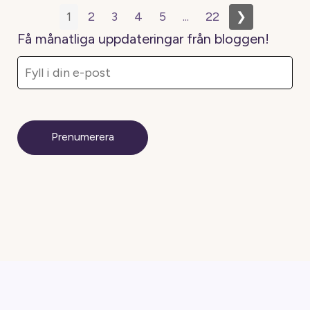
1
2
3
4
5
...
22
❯
Få månatliga uppdateringar från bloggen!