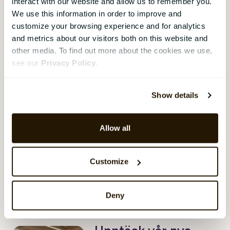
interact with our website and allow us to remember you.
We use this information in order to improve and
Momentum, tillit och
customize your browsing experience and for analytics
uthållighet:
and metrics about our visitors both on this website and
other media. To find out more about the cookies we use,
Lärdomar från
see our
Privacy Policy
.
NHO-konferensen
Aleya Begum Lonsetteig
,
09 januari
Show details
2026
Årets NHO-konferens ställde en
grundläggande fråga: Hur kan
Allow all
Norge skapa momentum i en
värld som präglas av
Customize
handelsspänningar, geopolitisk
förändring och snabba
teknologiska skiften?
Deny