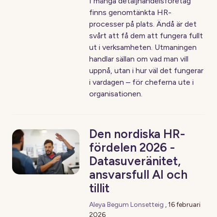
I många detaljhandelsföretag
finns genomtänkta HR-
processer på plats. Ändå är det
svårt att få dem att fungera fullt
ut i verksamheten. Utmaningen
handlar sällan om vad man vill
uppnå, utan i hur väl det fungerar
i vardagen – för cheferna ute i
organisationen.
Den nordiska HR-
fördelen 2026 -
Datasuveränitet,
ansvarsfull AI och
tillit
Aleya Begum Lonsetteig
,
16 februari
2026