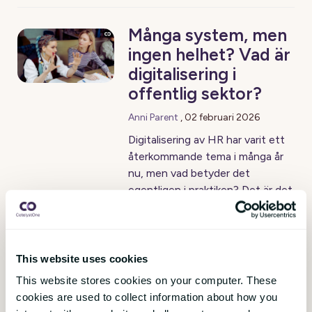
Många system, men
ingen helhet? Vad är
digitalisering i
offentlig sektor?
Anni Parent
,
02 februari 2026
Digitalisering av HR har varit ett
återkommande tema i många år
nu, men vad betyder det
egentligen i praktiken? Det är det
lätt att tro att digitalisering
endast handlar om att
implementera ett nytt
HR‑system, eller att man redan
This website uses cookies
är ”digital” för att man har flera
This website stores cookies on your computer. These
kringsystem på plats.
cookies are used to collect information about how you