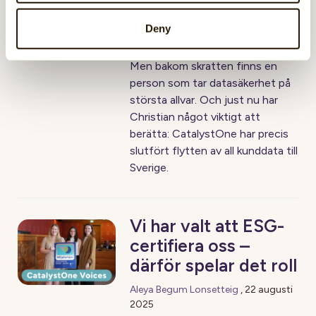
första som dyker upp i full
Deny
utklädnad, alltid redo att bidra
med ett gott skratt på jobbet .
Men bakom skratten finns en
person som tar datasäkerhet på
största allvar. Och just nu har
Christian något viktigt att
berätta: CatalystOne har precis
slutfört flytten av all kunddata till
Sverige.
Vi har valt att ESG-
certifiera oss –
därför spelar det roll
Aleya Begum Lonsetteig
,
22 augusti
2025