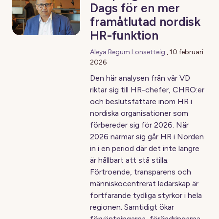
Dags för en mer
framåtlutad nordisk
HR-funktion
Aleya Begum Lonsetteig
,
10 februari
2026
Den här analysen från vår VD
riktar sig till HR-chefer, CHRO:er
och beslutsfattare inom HR i
nordiska organisationer som
förbereder sig för 2026. När
2026 närmar sig går HR i Norden
in i en period där det inte längre
är hållbart att stå stilla.
Förtroende, transparens och
människocentrerat ledarskap är
fortfarande tydliga styrkor i hela
regionen. Samtidigt ökar
förväntningarna, förändringarna