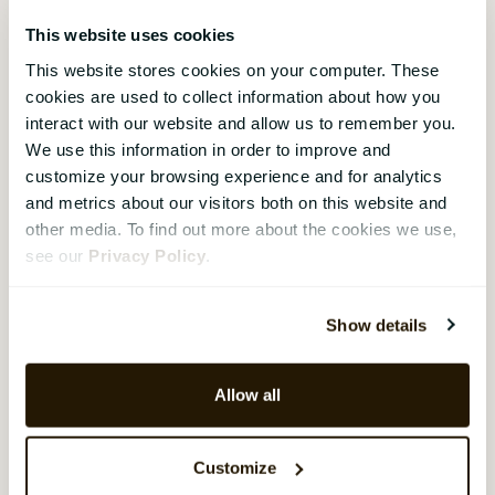
This website uses cookies
This website stores cookies on your computer. These
Skapa en nordisk
cookies are used to collect information about how you
fästning – därför är
interact with our website and allow us to remember you.
datacenterflytten
We use this information in order to improve and
customize your browsing experience and for analytics
viktig för HR
and metrics about our visitors both on this website and
Aleya Begum Lonsetteig
,
16
other media. To find out more about the cookies we use,
september 2025
see our
Privacy Policy
.
När du träffar Christian Holthe,
Chief Information Security
Show details
Officer på CatalystOne, blir det
snabbt tydligt varför kollegorna
beskriver honom som både en
Allow all
beskyddare och en skojare. Han
har jobbat på CatalystOne i över
20 år, är en passionerad gamer
Customize
och varje Halloween är han den