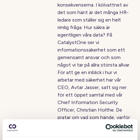
konsekvenserna. I kölvattnet av
det som hänt är det många HR-
ledare som ställer sig en helt
rimlig fråga: Hur säkra är
egentligen våra data? På
CatalystOne ser vi
informationssäkerhet som ett
gemensamt ansvar och som
något vi tar på allra största allvar.
För att ge en inblick i hur vi
arbetar med säkerhet har vår
CEO, Avtar Jasser, satt sig ner
för ett öppet samtal med vår
Chief Information Security
Officer, Christian Holthe. De
pratar om vad som hände, varför
det påverkar hela branschen och
hur vi på CatalystOne arbetar för
att skydda era HR-data.