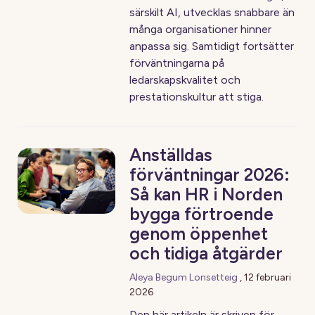
särskilt AI, utvecklas snabbare än
många organisationer hinner
anpassa sig. Samtidigt fortsätter
förväntningarna på
ledarskapskvalitet och
prestationskultur att stiga.
Anställdas
förväntningar 2026:
Så kan HR i Norden
bygga förtroende
genom öppenhet
och tidiga åtgärder
Aleya Begum Lonsetteig
,
12 februari
2026
Den här artikeln är skriven för