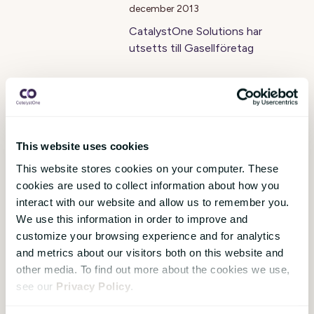
december 2013
CatalystOne Solutions har
utsetts till Gasellföretag
Toyota Norge
förstärker sina
ledarskapsprocesser
This website uses cookies
med CatalystOne
This website stores cookies on your computer. These
cookies are used to collect information about how you
hope@catalystone.com
,
07
interact with our website and allow us to remember you.
oktober 2013
We use this information in order to improve and
Toyotas kvalitetsfokus
customize your browsing experience and for analytics
återspeglas i företagets
and metrics about our visitors both on this website and
driftsäkra bilar och förstklassiga
other media. To find out more about the cookies we use,
service. Det faktum att detta
see our
Privacy Policy
.
uppges vara medarbetarnas
förtjänst säger oss att även