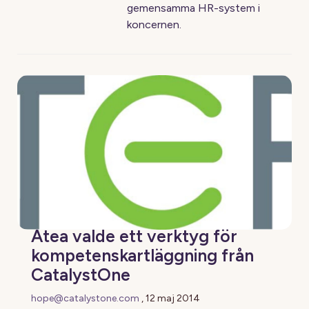
gemensamma HR-system i
koncernen.
Atea valde ett verktyg för
kompetenskartläggning från
CatalystOne
hope@catalystone.com
,
12 maj 2014