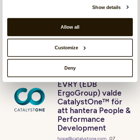
ledarskapsprocesserna fokuserar
Show details
på kvalitet. För att ytterligare
utveckla kvaliteten tecknade
Allow all
Toyota Norge nyligen ett avtal
med CatalystOne Solutions om
leverans av IT-stöd för
Customize
utvecklings- och målsamtal med
företagets alla anställda.
Deny
EVRY (EDB
ErgoGroup) valde
CatalystOne™ för
att hantera People &
Performance
Development
hope@catalystone.com
,
07