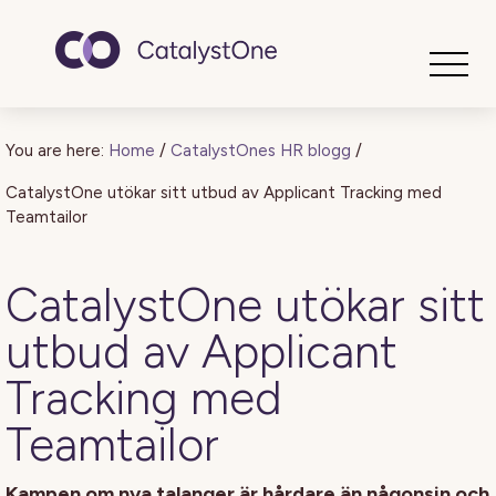
Toggle
You are here:
Home
/
CatalystOnes HR blogg
/
CatalystOne utökar sitt utbud av Applicant Tracking med
Teamtailor
CatalystOne utökar sitt
utbud av Applicant
Tracking med
Teamtailor
Kampen om nya talanger är hårdare än någonsin och