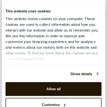
Organisation & Culture
This website uses cookies
Recruitment
This website stores cookies on your computer. These
cookies are used to collect information about how you
Employee Engagement
interact with our website and allow us to remember you.
We use this information in order to improve and
TEKNIK & TJÄNSTER
customize your browsing experience and for analytics
and metrics about our visitors both on this website and
Implementation
other media. To find out more about the cookies we use,
see our
Privacy Policy
.
Support
Application Management Services
Show details
Säkerhet
Allow all
Integrations
Software-as-a-Service
Customize