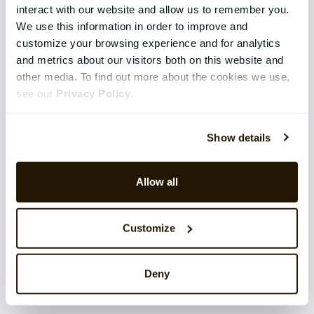
interact with our website and allow us to remember you.
Support
We use this information in order to improve and
customize your browsing experience and for analytics
Application Management Services
and metrics about our visitors both on this website and
other media. To find out more about the cookies we use,
Säkerhet
see our
Privacy Policy
.
Integrations
Software-as-a-Service
Show details
Cloud architecture
Allow all
Produktutveckling & Innovation
Customize
CATALYSTONE FÖR
Deny
IT-chef