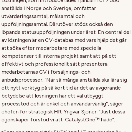
Lösningen, som introducerades i januari för 7 500
anställda i Norge och Sverige, omfattar
utvärderingssamtal, målsamtal och
uppföljningssamtal. Därutöver stöds också den
löpande statusuppföljningen under året. En central del
av lösningen är en CV-databas med vars hjälp det går
att söka efter medarbetare med speciella
kompetenser till interna projekt samt att på ett
effektivt och professionellt sätt presentera
medarbetarnas CV i försäljnings- och
anbudsprocesser. “När så många anställda ska lära sig
ett nytt verktyg på så kort tid är det av avgörande
betydelse att lösningen har ett väl utbyggt
processtöd och är enkel och användarvänlig”, säger
chefen för strategisk HR, Yngvar Sjoner. “Just dessa
egenskaper förstod vi att CatalystOne™ hade”.