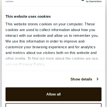
This website uses cookies
This website stores cookies on your computer. These
cookies are used to collect information about how you
interact with our website and allow us to remember you.
We use this information in order to improve and
customize your browsing experience and for analytics
and metrics about our visitors both on this website and
other media. To find out more about the cookies we use,
LØSNINGER
see our
Privacy Policy
.
Core HR
Show details
Continuous Performance
Competence & Learning
Allow all
Talent & Succession