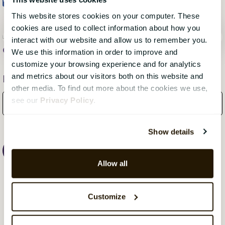
This website stores cookies on your computer. These
cookies are used to collect information about how you
interact with our website and allow us to remember you.
Catalystone.com
, 20. mars 2019
We use this information in order to improve and
customize your browsing experience and for analytics
and metrics about our visitors both on this website and
Få månedlige oppdateringer fra bloggen!
other media. To find out more about the cookies we use,
see our
Privacy Policy
.
Show details
Allow all
Customize