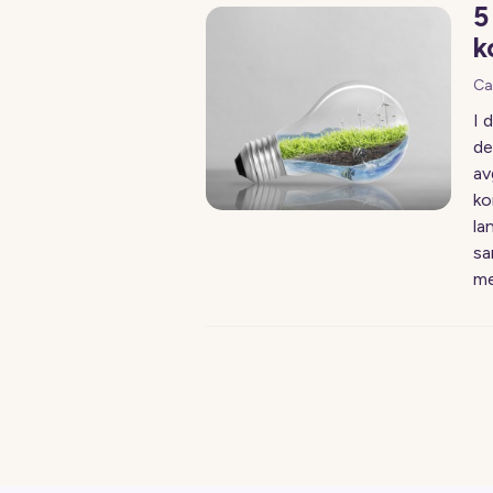
5
k
Ca
I 
de
av
ko
la
sa
me