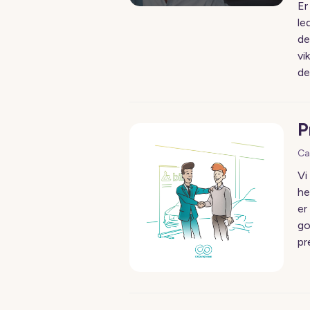
Er
le
de
vi
de
P
Ca
Vi
he
er
go
pr