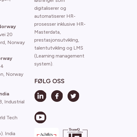
løsninger som
digitaliserer og
automatiserer HR-
prosesser inklusive HR-
 Norway
Masterdata,
vei 20
prestasjonsutvikling,
ord, Norway
talentutvikling og LMS
(Learning management
orway
system).
 4
n, Norway
FØLG OSS
ndia
 Industrial
rld Tech
). India