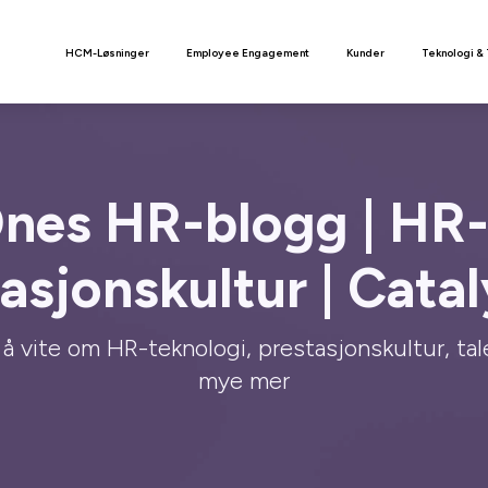
n
HCM-Løsninger
Employee Engagement
Kunder
Teknologi &
nes HR-blogg | HR-
asjonskultur | Cata
 å vite om HR-teknologi, prestasjonskultur, tal
mye mer