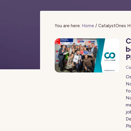
You are here:
Home
/
CatalystOnes H
C
b
P
Ca
Os
No
fo
No
me
jo
De
Pl