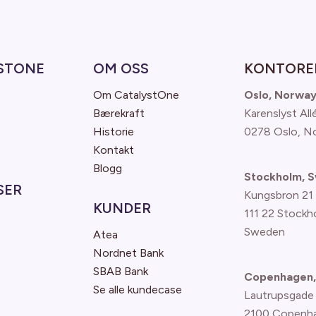
STONE
OM OSS
KONTORE
Om CatalystOne
Oslo, Norwa
Bærekraft
Karenslyst All
Historie
0278 Oslo, N
Kontakt
Blogg
Stockholm, 
SER
Kungsbron 21
KUNDER
111 22 Stockh
Sweden
Atea
Nordnet Bank
SBAB Bank
Copenhagen,
Se alle kundecase
Lautrupsgade
2100 Copenh