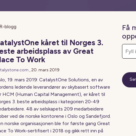
Få 
R-blogg
opp
atalystOne kåret til Norges 3.
este arbeidsplass av Great
lace To Work
talystone.com
,
20. mars 2019
lo, 19. mars 2019: CatalystOne Solutions, en av
rdens ledende leverandører av skybasert software
r HCM (Human Capital Management), er kåret til
rges 3. beste arbeidsplass i kategorien 20-49
darbeidere. 48 av selskapets 209 medarbeidere
bber ved de norske kontorene i Oslo og Sandefjord.
n norske organisasjonen ble for første gang Great
ace To Work-sertifisert i 2018 og gikk rett inn på