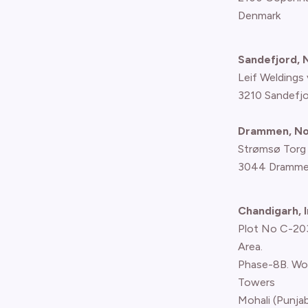
Denmark
Sandefjord,
Leif Weldings 
3210 Sandefj
Drammen, N
Strømsø Torg
3044 Dramme
Chandigarh, I
Plot No C-203,
Area.
Phase-8B. Wo
Towers
Mohali (Punjab