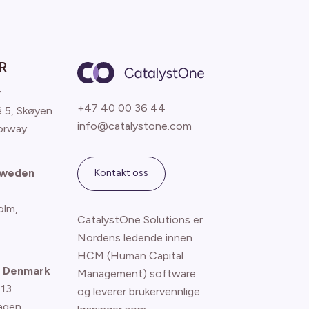
R
y
+47 40 00 36 44
é 5, Skøyen
info@catalystone.com
orway
Sweden
Kontakt oss
olm,
CatalystOne Solutions er
Nordens ledende innen
HCM (Human Capital
 Denmark
Management) software
 13
og leverer brukervennlige
agen
,