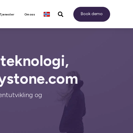
Book demo
 Tjenester
Om oss
teknologi,
lystone.com
entutvikling og