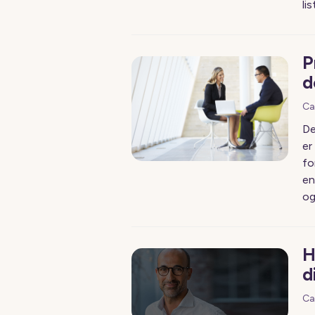
li
P
d
Ca
De
er
fo
en
og
H
d
Ca