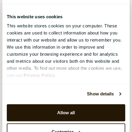
och fyllda av förändringar på de
allra flesta arbetsplatser, än ser vi
ingen inbromsning heller. Vi ser
This website uses cookies
däremot att det har skett ett
This website stores cookies on your computer. These
dramatiskt skifte i medarbetarnas
cookies are used to collect information about how you
förväntningar, krav och attityder
interact with our website and allow us to remember you.
i samband med de senaste årens
We use this information in order to improve and
turbulens. Så vad är nytt och vad
customize your browsing experience and for analytics
består för HR under 2023?
and metrics about our visitors both on this website and
other media. To find out more about the cookies we use,
see our
Privacy Policy
.
❮
1
2
3
Show details
Få månatliga uppdateringar från bloggen!
Allow all
Customize