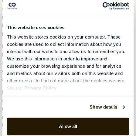
rapporteringen är bara en del av helheten. Då
direktivet ställer krav på en koncerngemensam
rapportering som inkluderar dotterbolag och utökad
information från värdekedjan innebär det att många
This website uses cookies
parter ska samarbeta.
This website stores cookies on your computer. These
cookies are used to collect information about how you
Den information som uppges i rapporteringen
interact with our website and allow us to remember you.
kommer att vara föremål för revision och innehåller
We use this information in order to improve and
därför krav på att inkludera information om företags
customize your browsing experience and for analytics
värdekedjor, strategi, policy, process och faktiska
and metrics about our visitors both on this website and
data på hållbarhetsområdet.
other media. To find out more about the cookies we use,
see our
Privacy Policy
.
För att underlätta arbetet för HR-avdelningen är det
därför viktigt att ni i ett tidigt skede, tillsammans
Show details
med andra intressenter, sätter upp en
rapporteringsstruktur där ni gemensamt ser över hur
informationen ska skickas och till vem.
Allow all