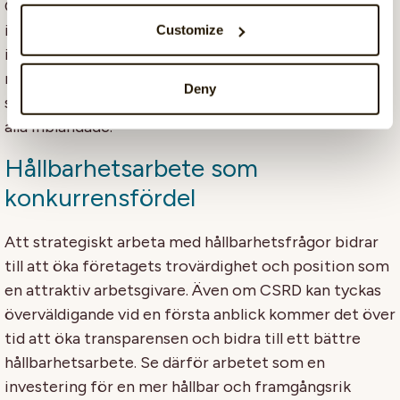
CSRD-rapporteringen kommer att behöva vara
integrerad med den finansiella rapporteringen, vilket
Customize
innebär att den ska taggas digitalt och vara i
maskinläsbart format (XHTML). Att ha ett digitalt
Deny
system på plats kommer att underlätta arbetet för
alla inblandade.
Hållbarhetsarbete som
konkurrensfördel
Att strategiskt arbeta med hållbarhetsfrågor bidrar
till att öka företagets trovärdighet och position som
en attraktiv arbetsgivare. Även om CSRD kan tyckas
överväldigande vid en första anblick kommer det över
tid att öka transparensen och bidra till ett bättre
hållbarhetsarbete. Se därför arbetet som en
investering för en mer hållbar och framgångsrik