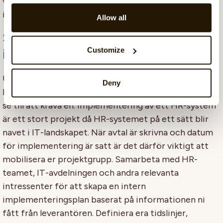
väljer överensstämmer med era HR-mål, teamets
input och övergripande affärsmål.
Allow all
Steg 9: Planera för
implementering
Customize
Under processens gång har leverantören troligtvis
Deny
lagt fram en tydlig plan för implementering, om inte,
se till att kräva en. Implementering av ett HR-system
är ett stort projekt då HR-systemet på ett sätt blir
navet i IT-landskapet. När avtal är skrivna och datum
för implementering är satt är det därför viktigt att
mobilisera er projektgrupp. Samarbeta med HR-
teamet, IT-avdelningen och andra relevanta
intressenter för att skapa en intern
implementeringsplan baserat på informationen ni
fått från leverantören. Definiera era tidslinjer,