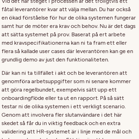
Vid det här steget i processen är det troligtvis ett
fåtal leverantörer kvar att välja mellan. Du har också
en ökad förståelse för hur de olika systemen fungerar
samt hur de möter era krav och behov. Nu är det dags
att sätta systemet på prov. Baserat på ert arbete
med kravspecifikationerna kan ni ta fram ett eller
flera så kallade user cases där leverantören kan ge en
grundlig demo av just den funktionaliteten.
Där kan ni ta tillfället i akt och be leverantören att
genomföra arbetsuppgifter som ni senare kommer
att göra regelbundet, exempelvis sätt upp ett
onboardingflöde eller ta ut en rapport. På så sätt
testar ni de olika systemen i ett verkligt scenario.
Genom att involvera fler slutanvändare i det här
skedet så får du in viktig feedback och en extra
validering att HR-systemet är i linje med de mål och