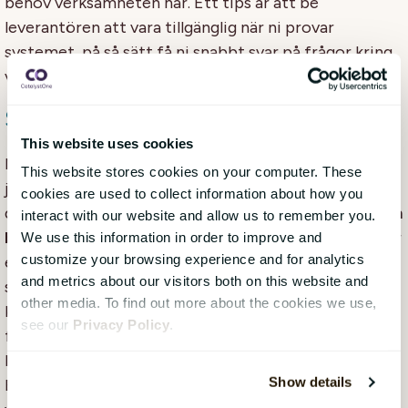
behov verksamheten har. Ett tips är att be
leverantören att vara tillgänglig när ni provar
systemet, på så sätt få ni snabbt svar på frågor kring
varför eller hur vissa saker fungerar.
Steg 8: Ta ett välgrundat beslut
This website uses cookies
Nu är det dags att fatta ett beslut! Baserat på de
This website stores cookies on your computer. These
jämförelser, utvärderingar, intervjuer och tester kan
cookies are used to collect information about how you
du fatta ett välgrundat beslut om det
HR-system som
interact with our website and allow us to remember you.
bäst möter era behov och krav
, kom ihåg att ni väljer
We use this information in order to improve and
customize your browsing experience and for analytics
en partner och inte bara ett system. Genom att följa
and metrics about our visitors both on this website and
stegen i den här guiden har du byggt en tydlig
other media. To find out more about the cookies we use,
kravspecifikation och utvärderat faktorer såsom
see our
Privacy Policy
.
funktionalitet, användarvänlighet, skalbarhet,
leverantörens rykte, kundsupport och prissättning.
Show details
Baserat på det säkerställer du att HR-systemet du