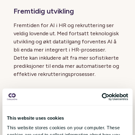
Fremtidig utvikling
Fremtiden for AI i HR og rekruttering ser
veldig lovende ut. Med fortsatt teknologisk
utvikling og økt datatilgang forventes AI å
bli enda mer integrert i HR-prosesser.
Dette kan inkludere alt fra mer sofistikerte
prediksjoner til enda mer automatiserte og
effektive rekrutteringsprosesser.
Sammendrag
Kunstig intelligens, eller AI, er en teknologi
som har potensial til å revolusjonere mange
This website uses cookies
aspekter av HR og rekruttering. Ved å
This website stores cookies on your computer. These
automatisere rutineoppgaver, forbedre
cookies are used to collect information about how you