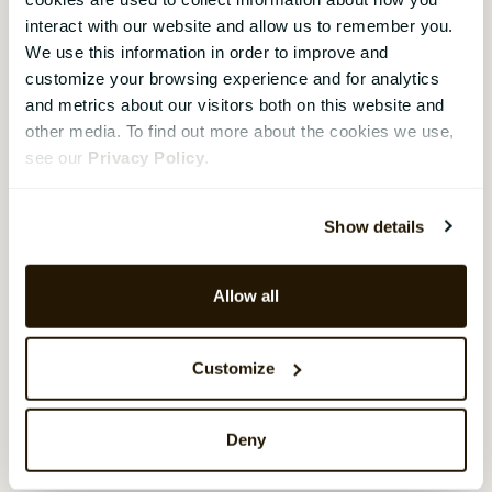
beslutningstaking og tilby innsikt basert på
interact with our website and allow us to remember you.
data, kan AI bidra til å gjøre HR-prosesser
We use this information in order to improve and
mer effektive og rettferdige. Samtidig er
customize your browsing experience and for analytics
and metrics about our visitors both on this website and
det viktig å vurdere de etiske
other media. To find out more about the cookies we use,
implikasjonene nøye og jobbe for at KI-
see our
Privacy Policy
.
systemer brukes ansvarlig.
Show details
Relaterte sider:
Hva betyr blockchain?
Allow all
Hva er Big Data?
Customize
Hva er kildekode?
Deny