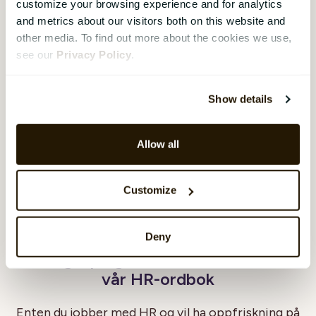
customize your browsing experience and for analytics
organisasjoner på tvers av alle bransjer.
and metrics about our visitors both on this website and
other media. To find out more about the cookies we use,
see our
Privacy Policy
.
Relaterte sider:
Hva betyr blockchain?
Show details
Hva er AI en forkortelse for?
Allow all
Hva er skytjenester?
Customize
Deny
HR-begrep og forkortelser - Dette er
vår HR-ordbok
Enten du jobber med HR og vil ha oppfriskning på