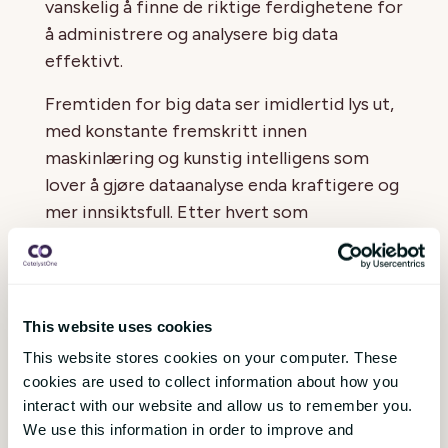
vanskelig å finne de riktige ferdighetene for
å administrere og analysere big data
effektivt.
Fremtiden for big data ser imidlertid lys ut,
med konstante fremskritt innen
maskinlæring og kunstig intelligens som
lover å gjøre dataanalyse enda kraftigere og
mer innsiktsfull. Etter hvert som
teknologiene fortsetter å utvikle seg, vil
bedrifter kunne dra enda større nytte av
stordata for å ta bedre og mer informerte
beslutninger.
This website uses cookies
This website stores cookies on your computer. These
Avslutningsvis er big data en kraftig ressurs
cookies are used to collect information about how you
som, når den administreres og analyseres
interact with our website and allow us to remember you.
riktig, kan gi uvurderlig innsikt og
We use this information in order to improve and
konkurransefortrinn for bedrifter og