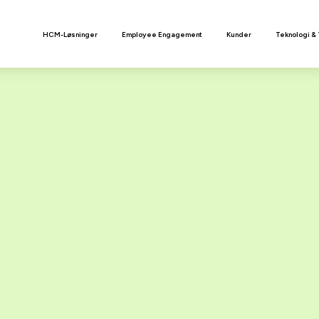
n
HCM-Løsninger
Employee Engagement
Kunder
Teknologi &
t