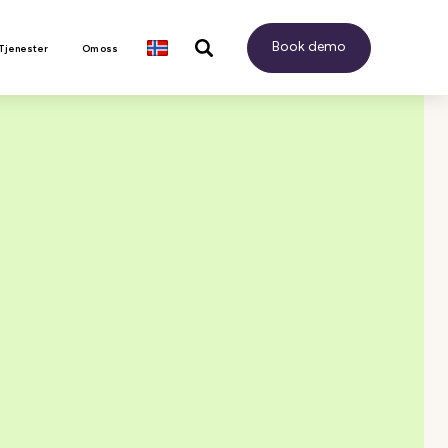
Book demo
 Tjenester
Om oss