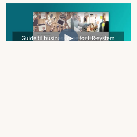
Har du identifisert noen utfordringer og vet at et
HR-system kan være løsningen? Da er du
kanskje ivrig etter å komme i gang research av
leverandører og system.
Før du gjør det bør du stoppe og tenke over
hvordan får du overtalt resten av organisasjonen