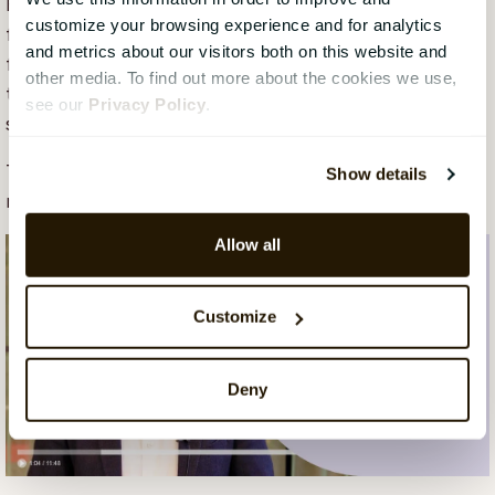
HR har en sentral rolle i å forme disse
customize your browsing experience and for analytics
forutsetningene. Etter hvert som forventningene
and metrics about our visitors both on this website and
fortsetter å øke, vil organisasjoner som responderer
other media. To find out more about the cookies we use,
tydelig og proaktivt styrke sin motstandskraft. De
see our
Privacy Policy
.
som venter, risikerer å miste troverdighet.
Tillit er ikke et "soft outcome". Det er en strategisk
Show details
ressurs.
Allow all
Customize
Deny