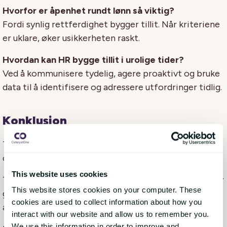
Hvorfor er åpenhet rundt lønn så viktig?
Fordi synlig rettferdighet bygger tillit. Når kriteriene
er uklare, øker usikkerheten raskt.
Hvordan kan HR bygge tillit i urolige tider?
Ved å kommunisere tydelig, agere proaktivt og bruke
data til å identifisere og adressere utfordringer tidlig.
Konklusjon
Tillit vil være en avgjørende faktor for nordiske
organisasjoner i 2026.
This website uses cookies
Tillit bygges ikke gjennom uttalelser alene. Den vokser
This website stores cookies on your computer. These
gjennom transparens, synlig rettferdighet, etisk
cookies are used to collect information about how you
atferd og rask handling.
interact with our website and allow us to remember you.
We use this information in order to improve and