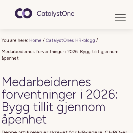
Toggle
You are here:
Home
/
CatalystOnes HR-blogg
/
Medarbeidernes forventninger i 2026: Bygg tillit gjennom
åpenhet
Medarbeidernes
forventninger i 2026:
Bygg tillit gjennom
åpenhet
Denne artikkelen er skrevet for HR-ledere, CHRO-er