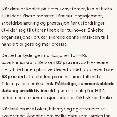
Når data er koblet på tvers av systemer, kan AI bidra
til å identifisere mønstre i fravær, engasjement,
arbeidsbelastning og prestasjon før utfordringer
utvikler seg til utbrenthet eller turnover. Enkelte
organisasjoner bruker allerede denne innsikten til å
handle tidligere og mer presist.
Dette har tydelige implikasjoner for HRs
påvirkningskraft. Selv om
83 prosent
av HR-ledere
sier at de har en plass ved lederbordet, opplever bare
63 prosent
at de bidrar på en meningsfull måte.
Tilgang alene er ikke nok.
Pålitelige, sammenkoblede
data og prediktiv innsikt
gjør det mulig for HR å
bidra med dokumentasjon ledelsen faktisk kan bruke.
Når bruken av AI øker, blir styring og etterlevelse
avgjørende. Åpenhet om hvilke data som samles inn,