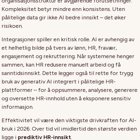
organisasjonsstruktur er avgjørende forutsetninger.
Kompleksitet betyr mindre enn konsistens. Uten
pålitelige data gir ikke AI bedre innsikt – det øker
risikoen.
Integrasjoner spiller en kritisk rolle. AI er avhengig av
et helhetlig bilde på tvers av lønn, HR, fravær,
engasjement og rekruttering. Når systemene henger
sammen, kan HR redusere manuelt arbeid og få
sanntidsinnsikt. Dette legger også til rette for trygg
bruk av generativ AI integrert i pålitelige HR-
plattformer – for å oppsummere, analysere, generere
og oversette HR-innhold uten å eksponere sensitiv
informasjon.
Effektivitet vil være den viktigste drivkraften for AI-
bruk i 2026. Over tid vil imidlertid den største verdien
ligge i
prediktiv HR-innsikt
.