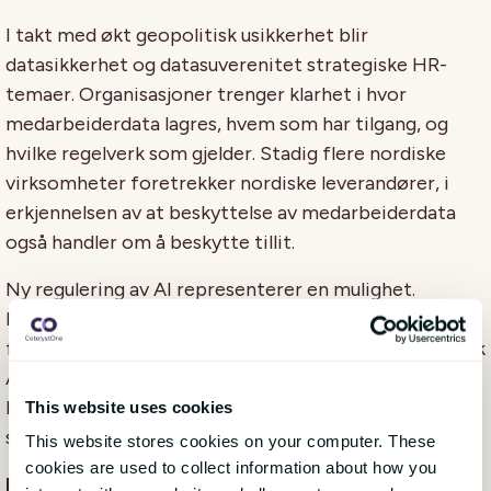
I takt med økt geopolitisk usikkerhet blir
datasikkerhet og datasuverenitet strategiske HR-
temaer. Organisasjoner trenger klarhet i hvor
medarbeiderdata lagres, hvem som har tilgang, og
hvilke regelverk som gjelder. Stadig flere nordiske
virksomheter foretrekker nordiske leverandører, i
erkjennelsen av at beskyttelse av medarbeiderdata
også handler om å beskytte tillit.
Ny regulering av AI representerer en mulighet.
Nordiske organisasjoner er godt posisjonert til å gå
foran i trygg, transparent og ansvarlig bruk av AI. Etisk
AI samsvarer tett med nordiske verdier og bidrar til
langsiktig tillit. HR spiller en viktig rolle i å sikre at AI
This website uses cookies
støtter – ikke erstatter – menneskelig vurdering.
This website stores cookies on your computer. These
cookies are used to collect information about how you
I 2026 avhenger det nordiske HR-fortrinnet av