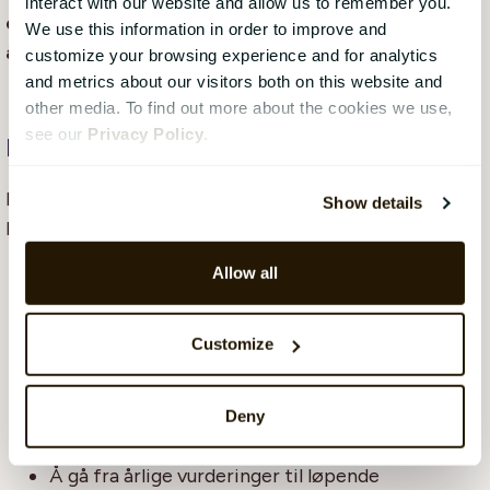
interact with our website and allow us to remember you.
evnen til å beskytte tillit gjennom datasikkerhet,
We use this information in order to improve and
åpenhet og ansvarlig bruk av AI.
customize your browsing experience and for analytics
and metrics about our visitors both on this website and
other media. To find out more about the cookies we use,
see our
Privacy Policy
.
Hva HR-ledere bør prioritere i 2026
For å være godt forberedt på 2026 bør nordiske HR-
Show details
ledere ha fokus på:
Allow all
Å klargjøre HR-data for operativ bruk av AI
Å koble sammen kjerne-HR-systemer for å
Customize
muliggjøre prediktiv innsikt
Å investere i kontinuerlig kompetanseutvikling
Deny
og lederkapasitet
Å gå fra årlige vurderinger til løpende