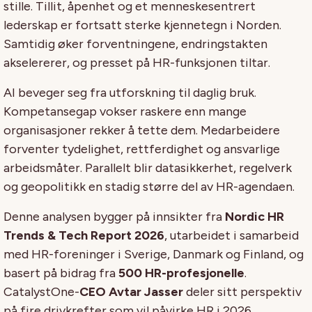
stille. Tillit, åpenhet og et menneskesentrert
lederskap er fortsatt sterke kjennetegn i Norden.
Samtidig øker forventningene, endringstakten
akselererer, og presset på HR-funksjonen tiltar.
AI beveger seg fra utforskning til daglig bruk.
Kompetansegap vokser raskere enn mange
organisasjoner rekker å tette dem. Medarbeidere
forventer tydelighet, rettferdighet og ansvarlige
arbeidsmåter. Parallelt blir datasikkerhet, regelverk
og geopolitikk en stadig større del av HR-agendaen.
Denne analysen bygger på innsikter fra
Nordic HR
Trends & Tech Report 2026
, utarbeidet i samarbeid
med HR-foreninger i Sverige, Danmark og Finland, og
basert på bidrag fra
500 HR-profesjonelle
.
CatalystOne-
CEO Avtar Jasser
deler sitt perspektiv
på fire drivkrefter som vil påvirke HR i 2026.