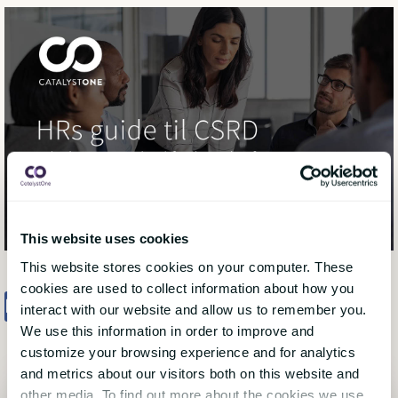
This website uses cookies
This website stores cookies on your computer. These
cookies are used to collect information about how you
Share
Tweet
Share
interact with our website and allow us to remember you.
We use this information in order to improve and
customize your browsing experience and for analytics
and metrics about our visitors both on this website and
other media. To find out more about the cookies we use,