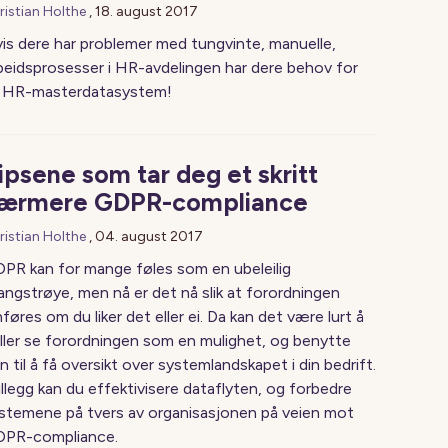
ristian Holthe
,
18. august 2017
is dere har problemer med tungvinte, manuelle,
beidsprosesser i HR-avdelingen har dere behov for
 HR-masterdatasystem!
ipsene som tar deg et skritt
ærmere GDPR-compliance
ristian Holthe
,
04. august 2017
PR kan for mange føles som en ubeleilig
angstrøye, men nå er det nå slik at forordningen
nføres om du liker det eller ei. Da kan det være lurt å
ller se forordningen som en mulighet, og benytte
n til å få oversikt over systemlandskapet i din bedrift.
tillegg kan du effektivisere dataflyten, og forbedre
stemene på tvers av organisasjonen på veien mot
PR-compliance.