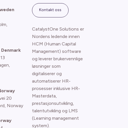
Sweden
Kontakt oss
olm,
CatalystOne Solutions er
Nordens ledende innen
HCM (Human Capital
 Denmark
Management) software
 13
og leverer brukervennlige
agen
,
løsninger som
digitaliserer og
automatiserer HR-
prosesser inklusive HR-
 Norway
Masterdata,
vei 20
prestasjonsutvikling,
ord, Norway
talentutvikling og LMS
(Learning management
orway
system).
 4