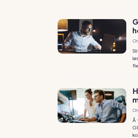
G
h
Ch
Sl
lø
fl
H
m
Ch
Å 
GD
ko