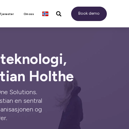
Book demo
 Tjenester
Om oss
teknologi,
tian Holthe
ne Solutions.
stian en sentral
rganisasjonen og
er.