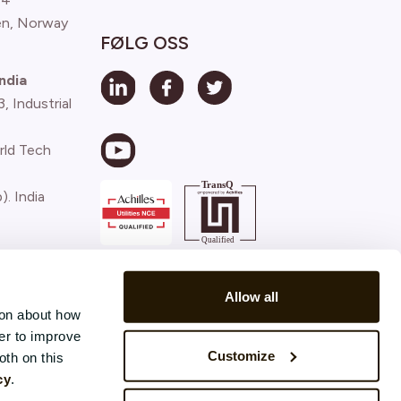
n, Norway
FØLG OSS
ndia
 Industrial
rld Tech
). India
)
Allow all
ion about how
er to improve
Customize
oth on this
cy
.