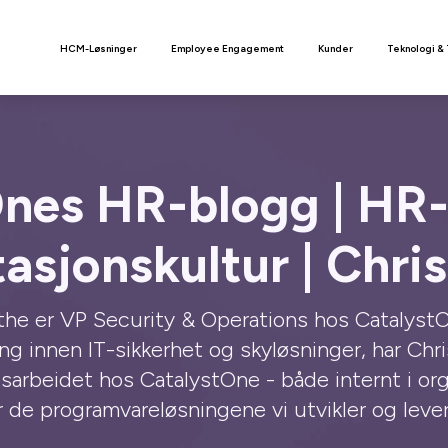
n
HCM-Løsninger
Employee Engagement
Kunder
Teknologi &
nes HR-blogg | HR-
asjonskultur | Chris
lthe er VP Security & Operations hos CatalystO
ng innen IT-sikkerhet og skyløsninger, har Chri
etsarbeidet hos CatalystOne - både internt i o
r de programvareløsningene vi utvikler og lever