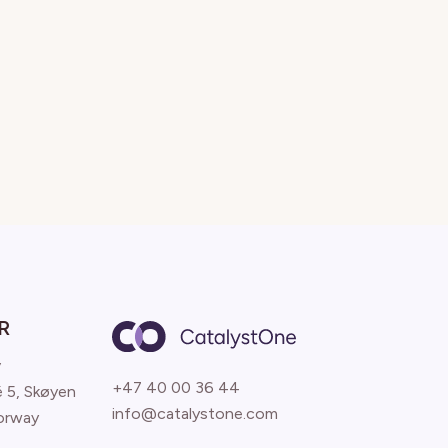
R
y
+47 40 00 36 44
é 5, Skøyen
info@catalystone.com
orway