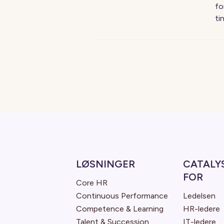
fo
ti
LØSNINGER
CATALY
FOR
Core HR
Continuous Performance
Ledelsen
Competence & Learning
HR-ledere
Talent & Succession
IT-ledere