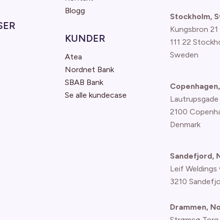
Blogg
Stockholm, 
SER
Kungsbron 21
KUNDER
111 22 Stockh
Sweden
Atea
Nordnet Bank
SBAB Bank
Copenhagen,
Se alle kundecase
Lautrupsgade
2100 Copenh
Denmark
Sandefjord,
Leif Weldings 
3210 Sandefj
Drammen, N
Strømsø Torg