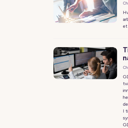
Ch
Hv
ar
et
T
n
Ch
GD
tv
in
he
de
I 
sy
GD