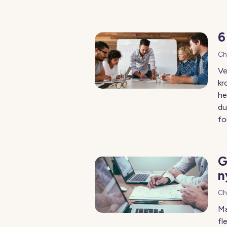
6
Ch
Ve
kr
he
du
fo
G
n
Ch
Ma
fl