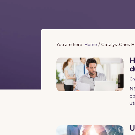
You are here:
Home
/
CatalystOnes H
H
d
Ch
Nå
op
ut
U