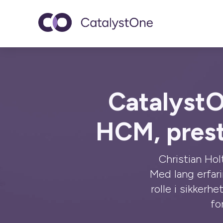
Toggle navigatio
CatalystO
HCM, prest
Christian Ho
Med lang erfari
rolle i sikkerh
fo