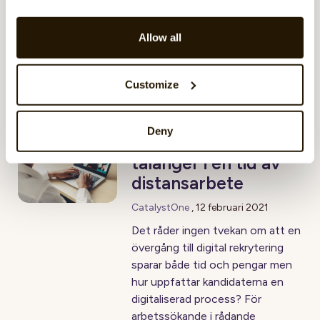
de genomgår onboarding på distans. Och om de är
riktigt nöjda kommer de fortsätta prata om det
Allow all
under flera veckor och månader framöver. Detta är
din chans att förvandla din senaste anställning till din
nyaste varumärkesambassadör.
Customize
Deny
Att locka till sig
talanger i en tid av
distansarbete
CatalystOne
,
12 februari 2021
Det råder ingen tvekan om att en
övergång till digital rekrytering
sparar både tid och pengar men
hur uppfattar kandidaterna en
digitaliserad process? För
arbetssökande i rådande