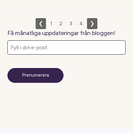
❮
1
2
3
4
❯
Få månatliga uppdateringar från bloggen!