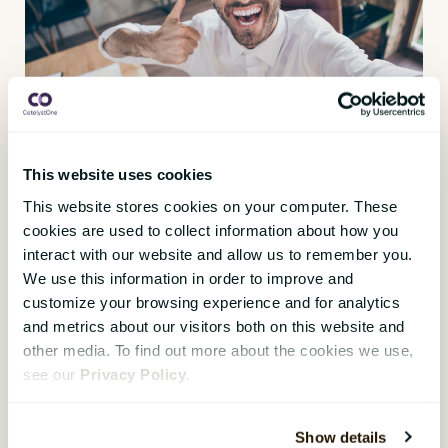
Nio sätt att förvandla en
This website uses cookies
nyanställd till en
This website stores cookies on your computer. These
varumärkesambassadör
cookies are used to collect information about how you
interact with our website and allow us to remember you.
CatalystOne
,
02 mars 2021
We use this information in order to improve and
Människor pratar inte bara lite grann om sin första
customize your browsing experience and for analytics
dag på en ny arbetsplats – de berättar om den för
and metrics about our visitors both on this website and
alla. Med en global användning av sociala medier, som
other media. To find out more about the cookies we use,
hade en häpnadsväckande ökning under 2020, har
see our
Privacy Policy
.
coronapandemin säkerställt att era nya medarbetare
kommer dela med sig av sina tidiga erfarenheter av er
Show details
organisation till sina vänner och följare, särskilt om