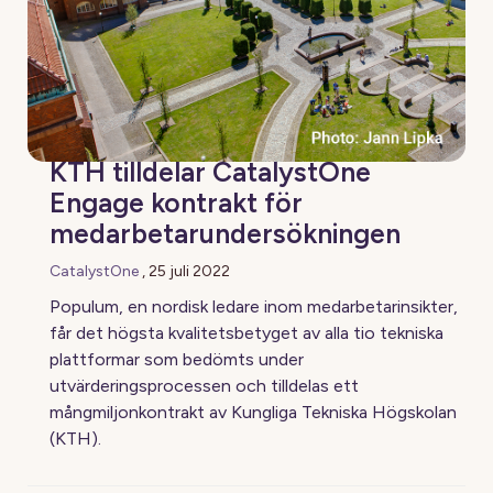
KTH tilldelar CatalystOne
Engage kontrakt för
medarbetarundersökningen
CatalystOne
,
25 juli 2022
Populum, en nordisk ledare inom medarbetarinsikter,
får det högsta kvalitetsbetyget av alla tio tekniska
plattformar som bedömts under
utvärderingsprocessen och tilldelas ett
mångmiljonkontrakt av Kungliga Tekniska Högskolan
(KTH).