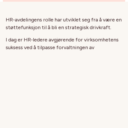
HR-avdelingens rolle har utviklet seg fra å være en
støttefunksjon til å bli en strategisk drivkraft.
I dag er HR-ledere avgjørende for virksomhetens
suksess ved å tilpasse forvaltningen av
menneskelig kapital til virksomhetens mål,
fremme en kultur preget av innovasjon og gi
bedriften et konkurransefortrinn.
I et miljø i rask endring kan det være vanskelig å
henge med i svingene.
I denne omfattende e-boken lærer du hvordan du
kan bruke digitale verktøy og strategier for å gi
organisasjonen din betydelig gjennomslagskraft.