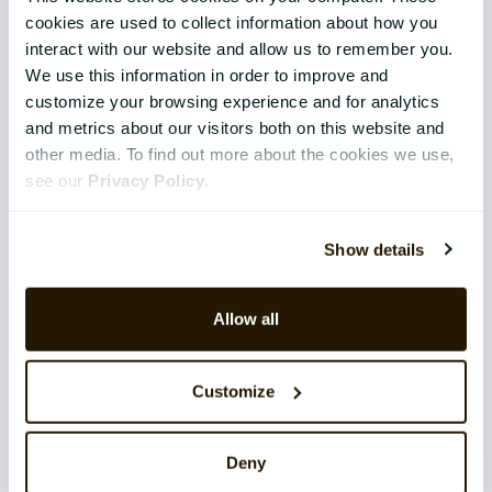
cookies are used to collect information about how you
interact with our website and allow us to remember you.
LØSNINGER
We use this information in order to improve and
customize your browsing experience and for analytics
Core HR
and metrics about our visitors both on this website and
other media. To find out more about the cookies we use,
Continuous Performance
see our
Privacy Policy
.
Competence & Learning
Talent & Succession
Show details
Organisation & Culture
Allow all
Recruitment
Employee Engagement
Customize
TEKNOLOGI & TJENESTER
Deny
Implementering