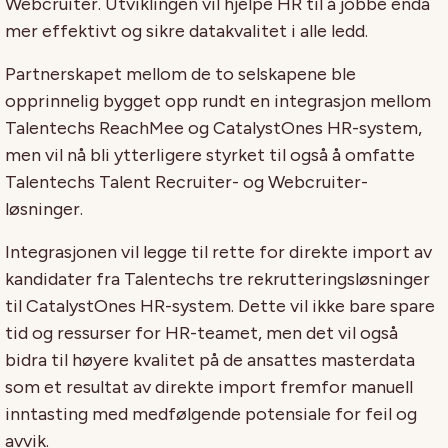
Webcruiter. Utviklingen vil hjelpe HR til å jobbe enda
mer effektivt og sikre datakvalitet i alle ledd.
Partnerskapet mellom de to selskapene ble
opprinnelig bygget opp rundt en integrasjon mellom
Talentechs ReachMee og CatalystOnes HR-system,
men vil nå bli ytterligere styrket til også å omfatte
Talentechs Talent Recruiter- og Webcruiter-
løsninger.
Integrasjonen vil legge til rette for direkte import av
kandidater fra Talentechs tre rekrutteringsløsninger
til CatalystOnes HR-system. Dette vil ikke bare spare
tid og ressurser for HR-teamet, men det vil også
bidra til høyere kvalitet på de ansattes masterdata
som et resultat av direkte import fremfor manuell
inntasting med medfølgende potensiale for feil og
avvik.