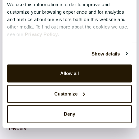
Sikkerhet
We use this information in order to improve and
customize your browsing experience and for analytics
Integrasjoner
and metrics about our visitors both on this website and
other media. To find out more about the cookies we use,
Software as a Service (SaaS)
see our
Privacy Policy
.
Skybaserte tjenester og arkitektur
Show details
Produktutvikling og innovasjon
Allow all
CATALYSTONE FOR
Customize
Ledelsen
Deny
HR-ledere
IT-ledere