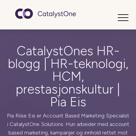
Toggle
CatalystOnes HR-
blogg | HR-teknologi,
HCM,
prestasjonskultur |
Pia Eis
Pia Riise Eis er Account Based Marketing Specialist
i CatalystOne Solutions. Hun arbeider med account
based marketing, kampanjer og innhold rettet mot