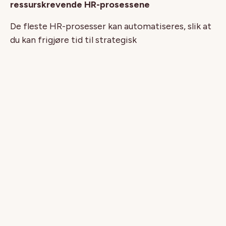
ressurskrevende HR-prosessene
De fleste HR-prosesser kan automatiseres, slik at
du kan frigjøre tid til strategisk
organisasjonsutvikling. Et komplett HR-system
hjelper deg med å frigjøre tid fra typiske
administrative oppgaver over til mer
verdiskapende oppgaver. Gi ledelsen verdifull
innsikt i organisasjonen gjennom analyse og
rapportering med relevante data. Bruk innsikten
til å engasjere og sikre den kompetanse og
ferdighetene som trengs for å prestere godt i
dag, og i tiden fremover!
I webinaret dekker vi:
de mest ressurskrevende HR-prosessene