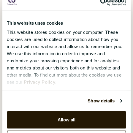
Jasser också adresserar här. I det
här blogginlägget kommer vi att
presentera fem viktiga HR-
This website uses cookies
strategier som kan hjälpa
This website stores cookies on your computer. These
organisationer att hålla
cookies are used to collect information about how you
kostnaderna under kontroll
interact with our website and allow us to remember you.
samtidigt som de förbättrar
We use this information in order to improve and
medarbetarnas engagemang,
customize your browsing experience and for analytics
lojalitet och prestation.
and metrics about our visitors both on this website and
other media. To find out more about the cookies we use,
see our
Privacy Policy
.
Employer Branding:
Strategier för att
Show details
attrahera de bästa
kandidaterna
Allow all
Øystein Kjelling
,
22 februari 2023