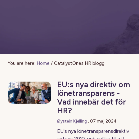
You are here:
Home
/
CatalystOnes HR blogg
EU:s nya direktiv om
lönetransparens -
Vad innebär det för
HR?
Øystein Kjelling
,
07 maj 2024
EU's nya lönetransparensdirektiv
antogs 2023 och syftar till att