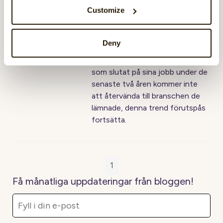
Så många som 40 % av de
Customize
tillfrågade anställda säger i en
global undersökning från
konsultfirman McKinsey att de
Deny
överväger att byta jobb inom en
snar framtid. Majoriteten av dem
som slutat på sina jobb under de
senaste två åren kommer inte
att återvända till branschen de
lämnade, denna trend förutspås
fortsätta.
1
Få månatliga uppdateringar från bloggen!