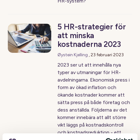
HR-system?
5 HR-strategier för
att minska
kostnaderna 2023
Øystein Kjelling
,
23 februari 2023
2023 ser ut att innehålla nya
typer av utmaningar för HR-
avdelningarna. Ekonomisk press i
form av ökad inflation och
ökande kostnader kommer att
sätta press på både företag och
dess anställda. Följderna av det
kommer innebära att allt större
vikt läggs på kostnadskontroll
och kostnadsreduktion - ett
viktigt ämne som vår VD Avtar