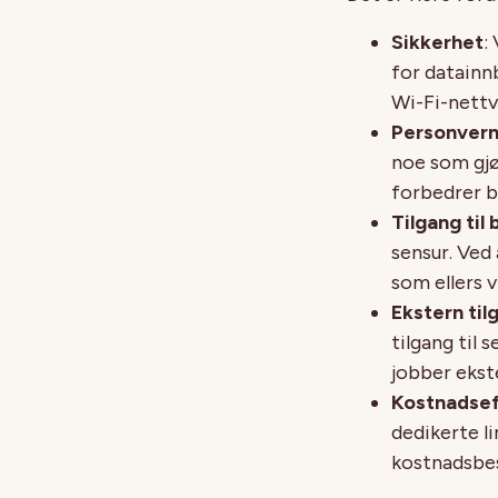
Sikkerhet
:
for datainn
Wi-Fi-nettv
Personver
noe som gjø
forbedrer b
Tilgang til
sensur. Ved 
som ellers v
Ekstern til
tilgang til 
jobber ekste
Kostnadsef
dedikerte li
kostnadsbes