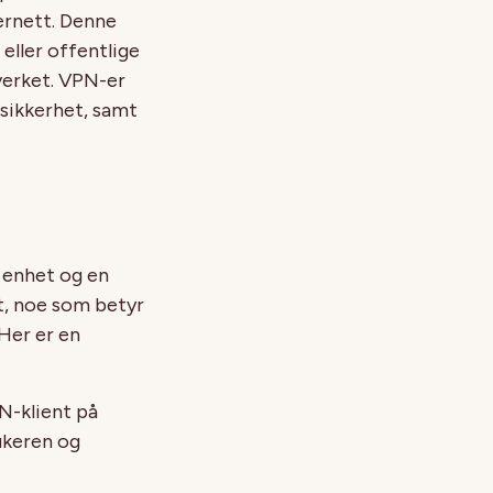
ternett. Denne
eller offentlige
verket. VPN-er
 sikkerhet, samt
 enhet og en
t, noe som betyr
 Her er en
N-klient på
ukeren og