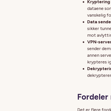
Kryptering
dataene som
vanskelig f
Data sende
sikker tunn
mot avlyttin
VPN-server
sender dem 
annen serve
krypteres i
Dekrypteri
dekrypterer
Fordeler
Det er flere for