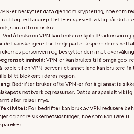
 VPN-er beskytter data gjennom kryptering, noe som re
brudd og nettangrep. Dette er spesielt viktig når du bru
erk, som ofte er usikre.
n
: Ved å bruke en VPN kan brukere skjule IP-adressen og 
r det vanskeligere for tredjeparter å spore deres netta
rukernes personvern og beskytter dem mot overvåking
 begrenset innhold
: VPN-er kan brukes til å omgå geo-re
å koble til en VPN-server i et annet land kan brukere få t
ille blitt blokkert i deres region.
gang
: Bedrifter bruker ofte VPN-er for å gi ansatte sikk
selskapets nettverk og ressurser. Dette er spesielt vikti
rnt eller reiser mye.
fektivitet
: For bedrifter kan bruk av VPN redusere be
njer og andre sikkerhetsløsninger, noe som kan føre til
parelser.