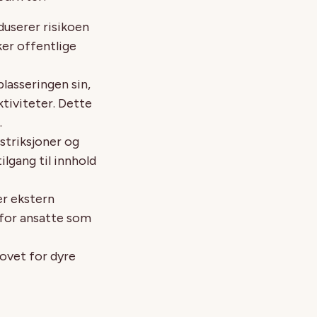
duserer risikoen
ker offentlige
plasseringen sin,
ktiviteter. Dette
.
striksjoner og
ilgang til innhold
er ekstern
g for ansatte som
hovet for dyre