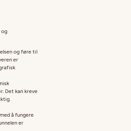
 og
lsen og føre til
veren er
grafisk
nisk
r. Det kan kreve
iktig
 med å fungere
unnelen er