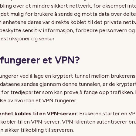
obling over et mindre sikkert nettverk, for eksempel in
 det mulig for brukere å sende og motta data over delte 
enhetene deres var direkte koblet til det private nett
å beskytte sensitiv informasjon, forbedre personvern og
estriksjoner og sensur.
fungerer et VPN?
ngerer ved å lage en kryptert tunnel mellom brukerens
 dataene sendes gjennom denne tunnelen, er de krypter
ge for tredjeparter som kan prøve å fange opp trafikken.
else av hvordan et VPN fungerer:
nhet kobles til en VPN-server
: Brukeren starter en VP
kobler til en VPN-server. VPN-klienten autentiserer br
 sikker tilkobling til serveren.