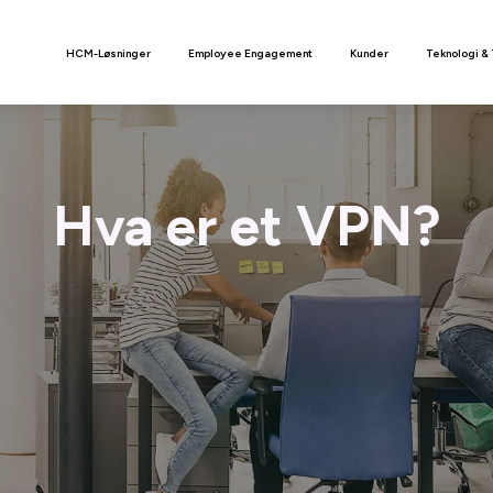
n
HCM-Løsninger
Employee Engagement
Kunder
Teknologi &
Hva er et VPN?