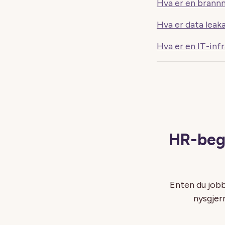
Hva er en brannm
Hva er data leak
Hva er en IT-inf
HR-begr
Enten du jobb
nysgjer