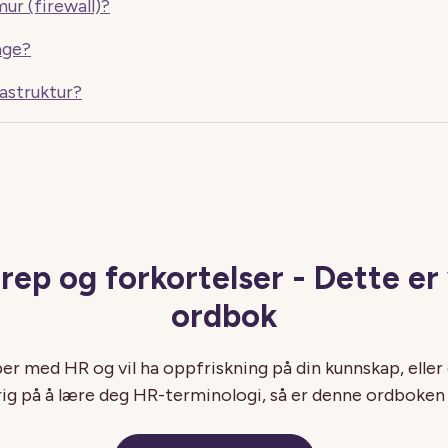
ur (firewall)?
age?
rastruktur?
ep og forkortelser - Dette er
ordbok
er med HR og vil ha oppfriskning på din kunnskap, eller
rig på å lære deg HR-terminologi, så er denne ordboken 