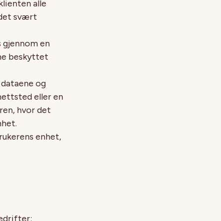
lienten alle
det svært
s gjennom en
ene beskyttet
 dataene og
ettsted eller en
ren, hvor det
nhet.
brukerens enhet,
drifter: