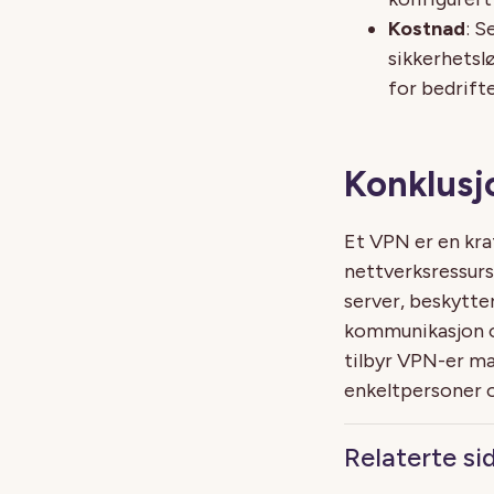
Kostnad
: 
sikkerhetsl
for bedrift
Konklusj
Et VPN er en kraf
nettverksressurs
server, beskytte
kommunikasjon ov
tilbyr VPN-er man
enkeltpersoner o
Relaterte si