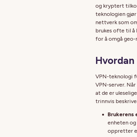
og kryptert tilk
teknologien gjør
nettverk som om 
brukes ofte til 
for å omgå geo-r
Hvordan 
VPN-teknologi fu
VPN-server. Når
at de er uleseli
trinnvis beskriv
Brukerens e
enheten og 
oppretter en