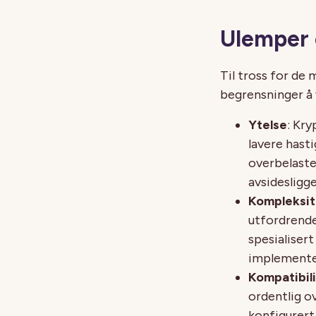
Ulemper 
Til tross for de
begrensninger å 
Ytelse
: Kry
lavere hast
overbelastet
avsidesligg
Kompleksit
utfordrende
spesialisert
implementer
Kompatibil
ordentlig o
konfigurert 