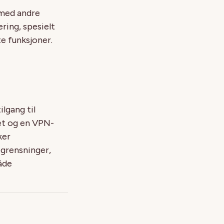
 med andre
ring, spesielt
e funksjoner.
lgang til
et og en VPN-
ker
egrensninger,
åde