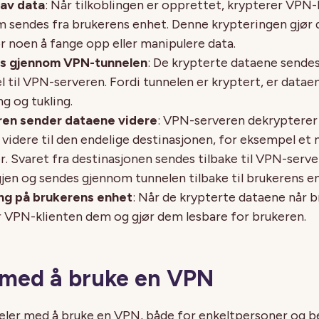
 av data
: Når tilkoblingen er opprettet, krypterer VPN-k
 sendes fra brukerens enhet. Denne krypteringen gjør 
or noen å fange opp eller manipulere data.
s gjennom VPN-tunnelen
: De krypterte dataene sende
el til VPN-serveren. Fordi tunnelen er kryptert, er data
g og tukling.
en sender dataene videre
: VPN-serveren dekrypterer
videre til den endelige destinasjonen, for eksempel et n
r. Svaret fra destinasjonen sendes tilbake til VPN-serve
gjen og sendes gjennom tunnelen tilbake til brukerens e
ng på brukerens enhet
: Når de krypterte dataene når 
 VPN-klienten dem og gjør dem lesbare for brukeren.
 med å bruke en VPN
deler med å bruke en VPN, både for enkeltpersoner og be