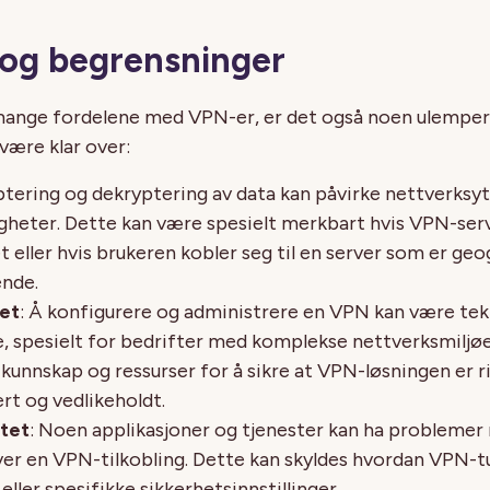
og begrensninger
 mange fordelene med VPN-er, er det også noen ulemper
være klar over:
ptering og dekryptering av data kan påvirke nettverksyte
igheter. Dette kan være spesielt merkbart hvis VPN-ser
 eller hvis brukeren kobler seg til en server som er geo
ende.
et
: Å konfigurere og administrere en VPN kan være tek
, spesielt for bedrifter med komplekse nettverksmiljøe
 kunnskap og ressurser for å sikre at VPN-løsningen er r
t og vedlikeholdt.
itet
: Noen applikasjoner og tjenester kan ha problemer
ver en VPN-tilkobling. Dette kan skyldes hvordan VPN-t
eller spesifikke sikkerhetsinnstillinger.