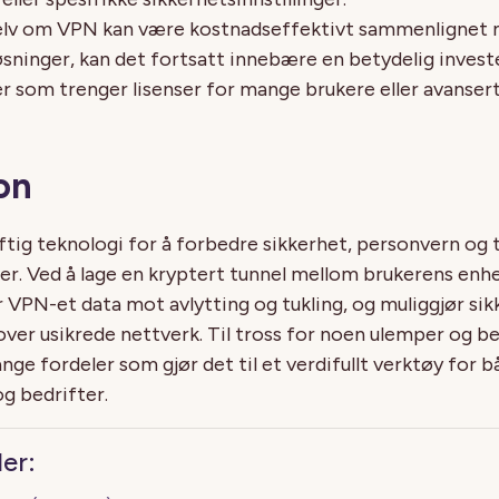
Selv om VPN kan være kostnadseffektivt sammenlignet
øsninger, kan det fortsatt innebære en betydelig investe
er som trenger lisenser for mange brukere eller avansert
on
tig teknologi for å forbedre sikkerhet, personvern og ti
er. Ved å lage en kryptert tunnel mellom brukerens enh
r VPN-et data mot avlytting og tukling, og muliggjør sik
er usikrede nettverk. Til tross for noen ulemper og b
ge fordeler som gjør det til et verdifullt verktøy for b
g bedrifter.
der: