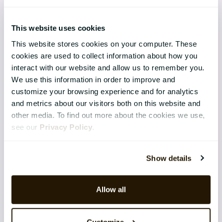
Produktutvikling og innovasjon
This website uses cookies
This website stores cookies on your computer. These
cookies are used to collect information about how you
CATALYSTONE FOR
interact with our website and allow us to remember you.
We use this information in order to improve and
Ledelsen
customize your browsing experience and for analytics
and metrics about our visitors both on this website and
HR-ledere
other media. To find out more about the cookies we use,
see our
Privacy Policy
.
IT-ledere
RESSURSER
Show details
E-bøker
Allow all
Guider
Webinarer
Customize