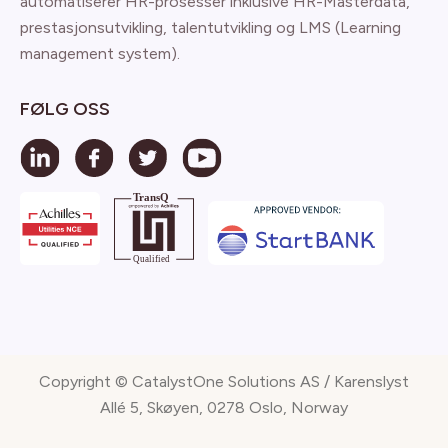
automatiserer HR-prosesser inklusive HR-Masterdata,
prestasjonsutvikling, talentutvikling og LMS (Learning
management system).
FØLG OSS
Copyright © CatalystOne Solutions AS / Karenslyst
Allé 5, Skøyen, 0278 Oslo, Norway