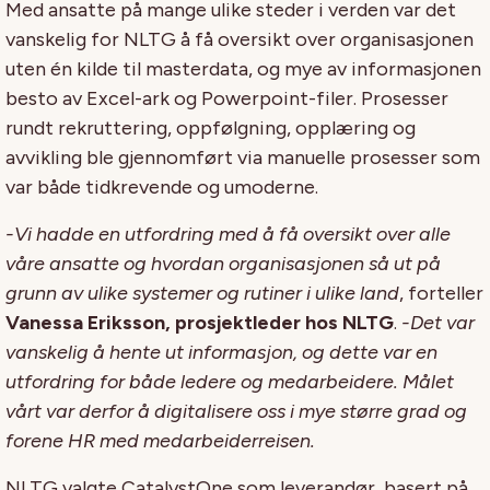
Med ansatte på mange ulike steder i verden var det
vanskelig for NLTG å få oversikt over organisasjonen
uten én kilde til masterdata, og mye av informasjonen
besto av Excel-ark og Powerpoint-filer. Prosesser
rundt rekruttering, oppfølgning, opplæring og
avvikling ble gjennomført via manuelle prosesser som
var både tidkrevende og umoderne.
-Vi hadde en utfordring med å få oversikt over alle
våre ansatte og hvordan organisasjonen så ut på
grunn av ulike systemer og rutiner i ulike land
, forteller
Vanessa Eriksson, prosjektleder hos NLTG
.
-Det var
vanskelig å hente ut informasjon, og dette var en
utfordring for både ledere og medarbeidere. Målet
vårt var derfor å digitalisere oss i mye større grad og
forene HR med medarbeiderreisen.
NLTG valgte CatalystOne som leverandør basert på