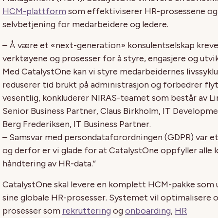
HCM-plattform
som effektiviserer HR-prosessene og
selvbetjening for medarbeidere og ledere.
– Å være et «next-generation» konsulentselskap krever
verktøyene og prosesser for å styre, engasjere og utvi
Med CatalystOne kan vi styre medarbeidernes livssyklu
reduserer tid brukt på administrasjon og forbedrer fl
vesentlig, konkluderer NIRAS-teamet som består av Li
Senior Business Partner, Claus Birkholm, IT Developm
Berg Frederiksen, IT Business Partner.
– Samsvar med persondataforordningen (GDPR) var et v
og derfor er vi glade for at CatalystOne oppfyller alle 
håndtering av HR-data.”
CatalystOne skal levere en komplett HCM-pakke som 
sine globale HR-prosesser. Systemet vil optimalisere 
prosesser som
rekruttering
og
onboarding
,
HR