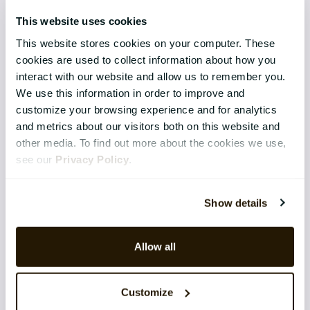
This website uses cookies
Employee Engagement
This website stores cookies on your computer. These
cookies are used to collect information about how you
TEKNOLOGI & TJENESTER
interact with our website and allow us to remember you.
Implementering
We use this information in order to improve and
customize your browsing experience and for analytics
Support
and metrics about our visitors both on this website and
other media. To find out more about the cookies we use,
Application Management Services
see our
Privacy Policy
.
Sikkerhet
Show details
Integrasjoner
Software as a Service (SaaS)
Allow all
Skybaserte tjenester og arkitektur
Produktutvikling og innovasjon
Customize