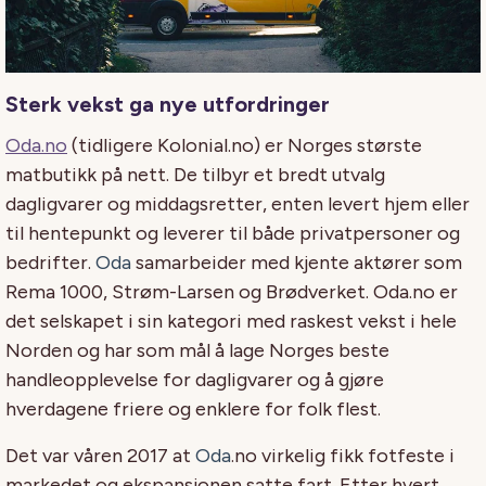
Sterk vekst ga nye utfordringer
Oda.no
(tidligere Kolonial.no) er Norges største
matbutikk på nett. De tilbyr et bredt utvalg
dagligvarer og middagsretter, enten levert hjem eller
til hentepunkt og leverer til både privatpersoner og
bedrifter.
Oda
samarbeider med kjente aktører som
Rema 1000, Strøm-Larsen og Brødverket. Oda.no er
det selskapet i sin kategori med raskest vekst i hele
Norden og har som mål å lage Norges beste
handleopplevelse for dagligvarer og å gjøre
hverdagene friere og enklere for folk flest.
Det var våren 2017 at
Oda
.no virkelig fikk fotfeste i
markedet og ekspansjonen satte fart. Etter hvert