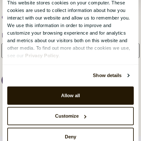
This website stores cookies on your computer. These
cookies are used to collect information about how you
CatalystOne
, 13. mai 2019
interact with our website and allow us to remember you.
We use this information in order to improve and
customize your browsing experience and for analytics
Få månedlige oppdateringer fra bloggen!
and metrics about our visitors both on this website and
other media. To find out more about the cookies we use,
see our
Privacy Policy
.
Show details
Allow all
Customize
Deny