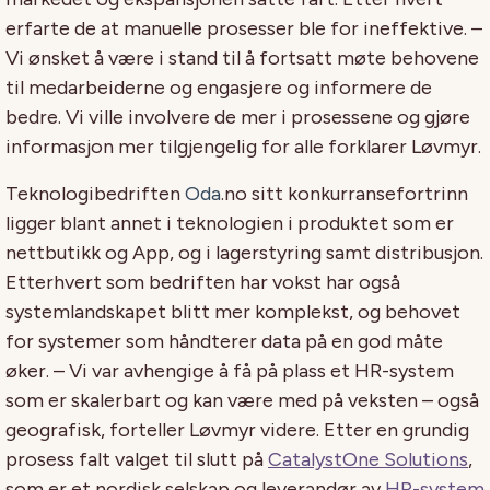
erfarte de at manuelle prosesser ble for ineffektive. –
Vi ønsket å være i stand til å fortsatt møte behovene
til medarbeiderne og engasjere og informere de
bedre. Vi ville involvere de mer i prosessene og gjøre
informasjon mer tilgjengelig for alle forklarer Løvmyr.
Teknologibedriften
Oda
.no sitt konkurransefortrinn
ligger blant annet i teknologien i produktet som er
nettbutikk og App, og i lagerstyring samt distribusjon.
Etterhvert som bedriften har vokst har også
systemlandskapet blitt mer komplekst, og behovet
for systemer som håndterer data på en god måte
øker. – Vi var avhengige å få på plass et HR-system
som er skalerbart og kan være med på veksten – også
geografisk, forteller Løvmyr videre. Etter en grundig
prosess falt valget til slutt på
CatalystOne Solutions
,
som er et nordisk selskap og leverandør av
HR-system