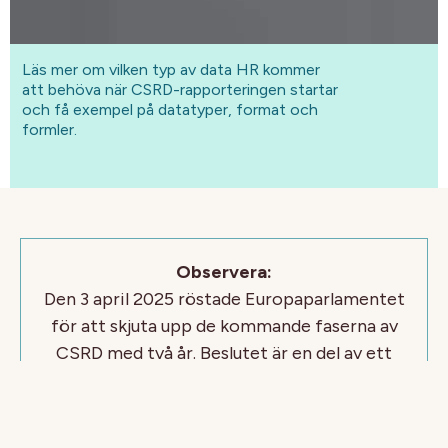
Läs mer om vilken typ av data HR kommer
att behöva när CSRD-rapporteringen startar
och få exempel på datatyper, format och
formler.
Observera:
Den 3 april 2025 röstade Europaparlamentet
för att skjuta upp de kommande faserna av
CSRD med två år. Beslutet är en del av ett
bredare initiativ för att minska regelbördan
och stärka företagens konkurrenskraft inom
EU.