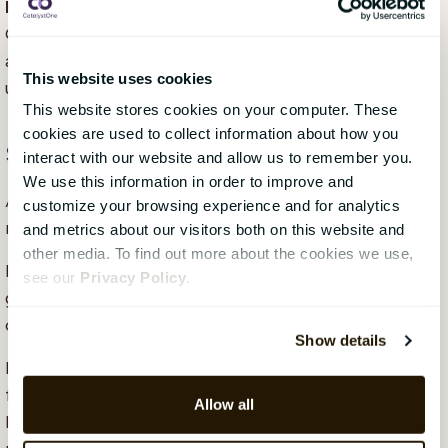
Hur kan HR bygga förtroende i osäkra tider?
Genom att kommunicera tydligt, agera proaktivt och
använda data för att identifiera och hantera
This website uses cookies
utmaningar i ett tidigt skede.
This website stores cookies on your computer. These
cookies are used to collect information about how you
Slutsats
interact with our website and allow us to remember you.
We use this information in order to improve and
År 2026 är förtroende en avgörande faktor för
customize your browsing experience and for analytics
nordiska organisationer.
and metrics about our visitors both on this website and
other media. To find out more about the cookies we use,
Förtroende byggs inte enbart genom ord. Det växer
see our
Privacy Policy
.
genom transparens, synlig rättvisa, etiskt beteende
och snabba, relevanta åtgärder.
Show details
HR har en central roll i att forma dessa
förutsättningar. I takt med att förväntningarna ökar
Allow all
kommer organisationer som agerar tydligt och